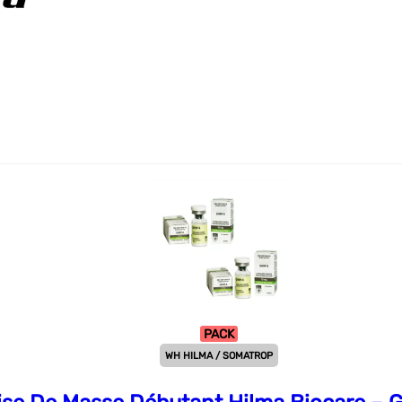
PACK
WH HILMA / SOMATROP