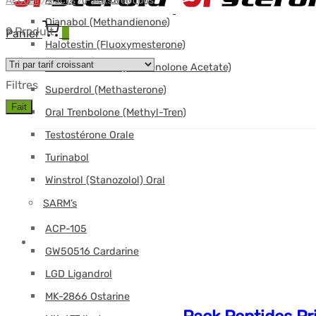
Accueil
/
Packs
/
Packs Peptides
Dianabol (Methandienone)
9 Produit
Panier
0
Halotestin (Fluoxymesterone)
Primobolan oral (Methenolone Acetate)
Filtres
Superdrol (Methasterone)
Fait
Oral Trenbolone (Methyl-Tren)
Testostérone Orale
Turinabol
Winstrol (Stanozolol) Oral
SARM’s
ACP-105
GW50516 Cardarine
LGD Ligandrol
MK-2866 Ostarine