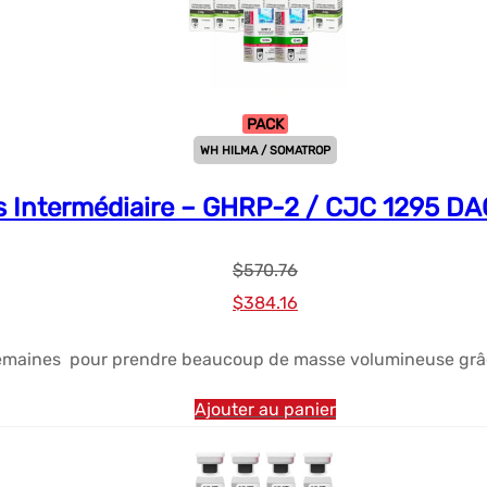
PACK
WH HILMA / SOMATROP
ds Intermédiaire – GHRP-2 / CJC 1295 DA
$
570.76
Le
Le
$
384.16
prix
prix
semaines pour prendre beaucoup de masse volumineuse grâ
initial
actuel
était :
est :
Ajouter au panier
$570.76.
$384.16.