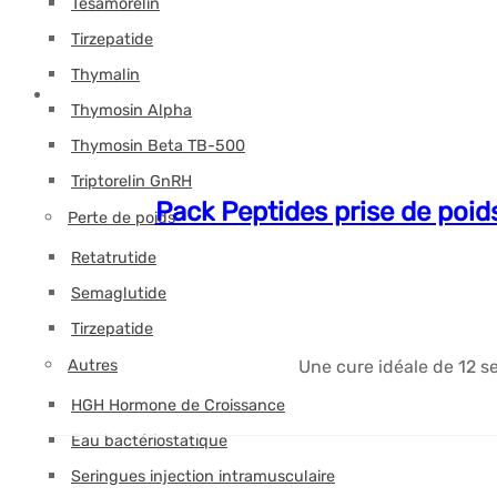
Tesamorelin
Tirzepatide
Thymalin
Thymosin Alpha
Thymosin Beta TB-500
Triptorelin GnRH
Pack Peptides prise de poi
Perte de poids
Retatrutide
Semaglutide
Tirzepatide
Autres
Une cure idéale de 12 
HGH Hormone de Croissance
Eau bactériostatique
Seringues injection intramusculaire