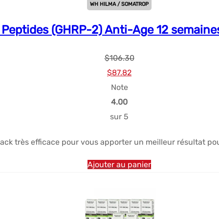
WH HILMA / SOMATROP
 Peptides (GHRP-2) Anti-Age 12 semaine
$
106.30
Le
Le
$
87.82
prix
prix
Note
initial
actuel
4.00
était :
est :
sur 5
$106.30.
$87.82.
ack très efficace pour vous apporter un meilleur résultat pou
Ajouter au panier