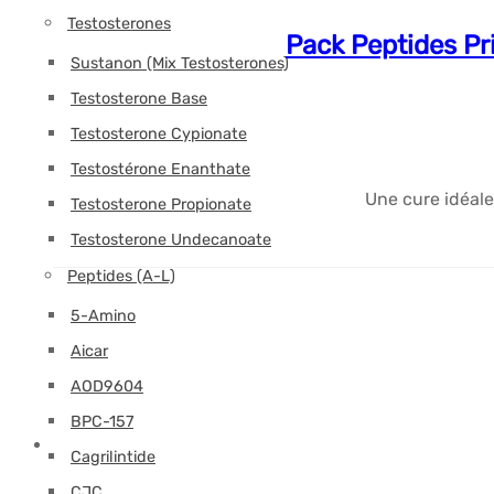
Testosterones
Pack Peptides Pr
Sustanon (Mix Testosterones)
Testosterone Base
Testosterone Cypionate
Testostérone Enanthate
Une cure idéal
Testosterone Propionate
Testosterone Undecanoate
Peptides (A-L)
5-Amino
Aicar
AOD9604
BPC-157
Cagrilintide
CJC