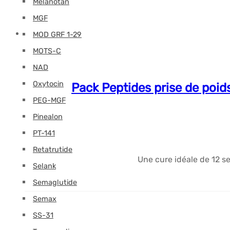
Melanotan
MGF
MOD GRF 1-29
MOTS-C
NAD
Oxytocin
Pack Peptides prise de poi
PEG-MGF
Pinealon
PT-141
Retatrutide
Une cure idéale de 12 
Selank
Semaglutide
Semax
SS-31