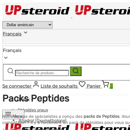
Français
Français
Recherche
Recherche
pour :
Se connecter
Liste de souhaits
Panier
0
Packs Peptides
Oraux
Stéroïdes oraux
Menu
Notre équipe de spécialistes a conçu des
packs de Peptides
. Vou
Anadrol (Oxymetholone)
compétition ? Il y a forcément un pack de stéroïdes pour vous su
Anavar (Oxandrolone)