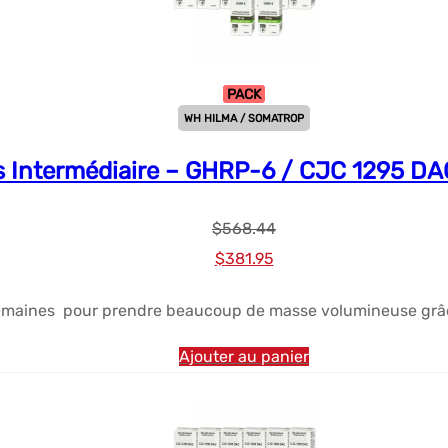
PACK
WH HILMA / SOMATROP
ds Intermédiaire – GHRP-6 / CJC 1295 DA
$
568.44
Le
Le
$
381.95
prix
prix
semaines pour prendre beaucoup de masse volumineuse gr
initial
actuel
était :
est :
Ajouter au panier
$568.44.
$381.95.