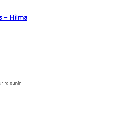
s – Hilma
r rajeunir.