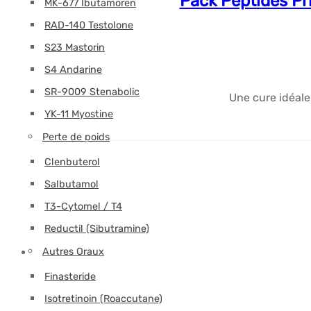
Pack Peptides Pr
MK-677 Ibutamoren
RAD-140 Testolone
S23 Mastorin
S4 Andarine
SR-9009 Stenabolic
Une cure idéal
YK-11 Myostine
Perte de poids
Clenbuterol
Salbutamol
T3-Cytomel / T4
Reductil (Sibutramine)
Autres Oraux
Finasteride
Isotretinoin (Roaccutane)