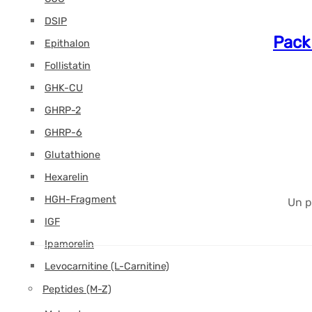
DSIP
Pack
Epithalon
Follistatin
GHK-CU
GHRP-2
GHRP-6
Glutathione
Hexarelin
HGH-Fragment
Un p
IGF
Ipamorelin
Levocarnitine (L-Carnitine)
Peptides (M-Z)