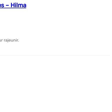
s – Hilma
r rajeunir.