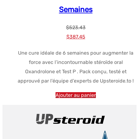
Semaines
$
523.43
Le
Le
$
387.45
prix
prix
Une cure idéale de 6 semaines pour augmenter la
initial
actuel
force avec l’incontournable stéroïde oral
était :
est :
Oxandrolone et Test P . Pack conçu, testé et
$523.43.
$387.45.
approuvé par l’équipe d’experts de Upsteroide.to !
Ajouter au panier