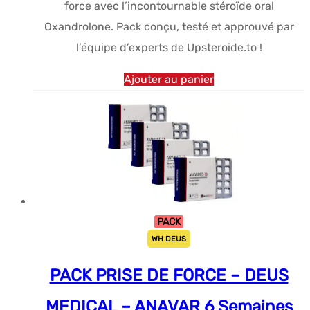
force avec l’incontournable stéroïde oral
était :
est :
Oxandrolone. Pack conçu, testé et approuvé par
$147.90.
$131.71.
l’équipe d’experts de Upsteroide.to !
Ajouter au panier
PACK
WH DEUS
PACK PRISE DE FORCE – DEUS
MEDICAL – ANAVAR 6 Semaines