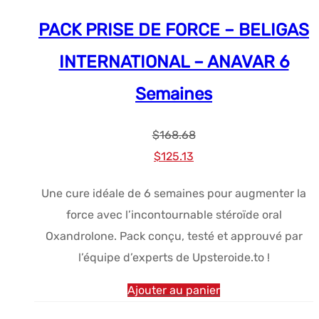
PACK PRISE DE FORCE – BELIGAS
INTERNATIONAL – ANAVAR 6
Semaines
$
168.68
Le
Le
$
125.13
prix
prix
Une cure idéale de 6 semaines pour augmenter la
initial
actuel
force avec l’incontournable stéroïde oral
était :
est :
Oxandrolone. Pack conçu, testé et approuvé par
$168.68.
$125.13.
l’équipe d’experts de Upsteroide.to !
Ajouter au panier