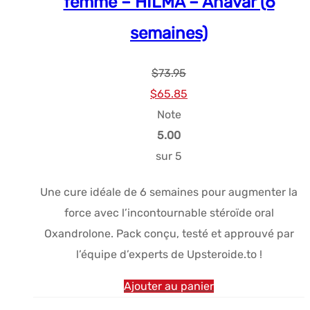
femme – HILMA – Anavar (6
semaines)
$
73.95
Le
Le
$
65.85
prix
prix
Note
initial
actuel
5.00
était :
est :
sur 5
$73.95.
$65.85.
Une cure idéale de 6 semaines pour augmenter la
force avec l’incontournable stéroïde oral
Oxandrolone. Pack conçu, testé et approuvé par
l’équipe d’experts de Upsteroide.to !
Ajouter au panier