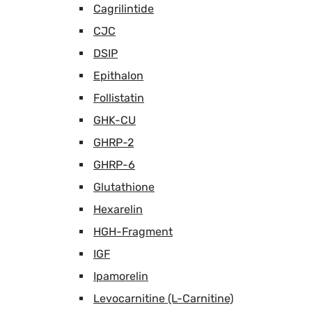
Cagrilintide
CJC
DSIP
Epithalon
Follistatin
GHK-CU
GHRP-2
GHRP-6
Glutathione
Hexarelin
HGH-Fragment
IGF
Ipamorelin
Levocarnitine (L-Carnitine)