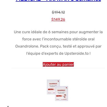
$
194.12
Le
Le
$
149.26
prix
prix
Une cure idéale de 6 semaines pour augmenter la
initial
actuel
force avec l’incontournable stéroïde oral
était :
est :
Oxandrolone. Pack conçu, testé et approuvé par
$194.12.
$149.26.
l’équipe d’experts de Upsteroide.to !
Ajouter au panier