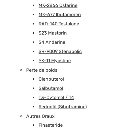
MK-2866 Ostarine
MK-677 Ibutamoren
RAD-140 Testolone
S23 Mastorin
S4 Andarine
SR-9009 Stenabolic
YK-11 Myostine
Perte de poids
Clenbuterol
Salbutamol
T3-Cytomel / T4
Reductil (Sibutramine)
Autres Oraux
Finasteride