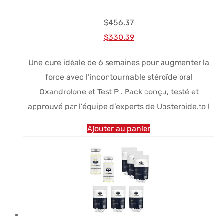
$
456.37
Le
Le
$
330.39
prix
prix
Une cure idéale de 6 semaines pour augmenter la
initial
actuel
force avec l’incontournable stéroïde oral
était :
est :
Oxandrolone et Test P . Pack conçu, testé et
$456.37.
$330.39.
approuvé par l’équipe d’experts de Upsteroide.to !
Ajouter au panier