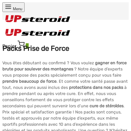
Menu
Panier
0
Packs Prise de Force
Vous êtes débutant ou confirmé ? Vous voulez
gagner en force
brute pour soulever des montagnes
? Notre équipe d’experts
vous propose des packs spécialement conçu pour vous faire
prendre beaucoup de force
. Et comme votre santé passe avant
tout, nous avons aussi inclus des
protections dans nos packs
à
prendre pendant ou après votre cure. En effet, nous vous
conseillons fortement de vous protéger contre les effets
secondaires qui peuvent survenir lors d’une
cure de stéroïdes
.
Prix spécial et satisfaction garantie ! Nos packs sont conçus,
testés et approuvés par notre équipe d’experts, eux même
sportifs professionnels avec 10 ans d’expérience dans les
stéroïdes et les produits anabolisants. Une question ? N’hésitez