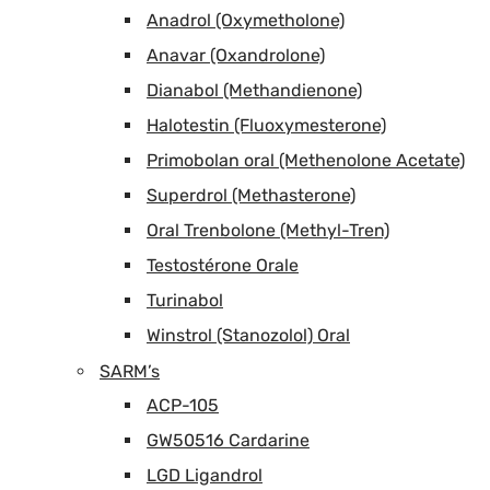
Anadrol (Oxymetholone)
Anavar (Oxandrolone)
Dianabol (Methandienone)
Halotestin (Fluoxymesterone)
Primobolan oral (Methenolone Acetate)
Superdrol (Methasterone)
Oral Trenbolone (Methyl-Tren)
Testostérone Orale
Turinabol
Winstrol (Stanozolol) Oral
SARM’s
ACP-105
GW50516 Cardarine
LGD Ligandrol