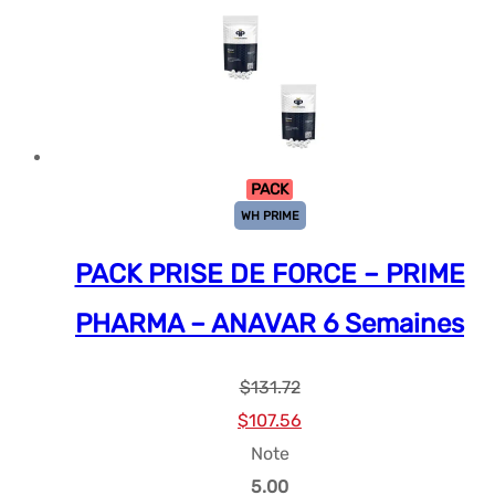
PACK
WH PRIME
PACK PRISE DE FORCE – PRIME
PHARMA – ANAVAR 6 Semaines
$
131.72
Le
Le
$
107.56
prix
prix
Note
initial
actuel
5.00