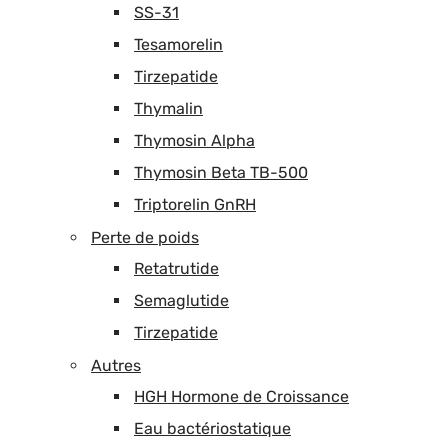
SS-31
Tesamorelin
Tirzepatide
Thymalin
Thymosin Alpha
Thymosin Beta TB-500
Triptorelin GnRH
Perte de poids
Retatrutide
Semaglutide
Tirzepatide
Autres
HGH Hormone de Croissance
Eau bactériostatique