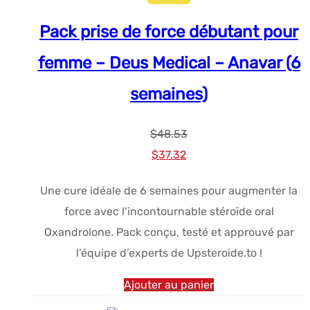
Pack prise de force débutant pour
femme – Deus Medical – Anavar (6
semaines)
$
48.53
Le
Le
$
37.32
prix
prix
Une cure idéale de 6 semaines pour augmenter la
initial
actuel
force avec l’incontournable stéroïde oral
était :
est :
Oxandrolone. Pack conçu, testé et approuvé par
$48.53.
$37.32.
l’équipe d’experts de Upsteroide.to !
Ajouter au panier