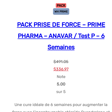
PACK
WH PRIME
PACK PRISE DE FORCE – PRIME
PHARMA – ANAVAR / Test P – 6
Semaines
$
491.05
Le
Le
$
336.97
prix
prix
Note
initial
actuel
5.00
était :
est :
sur 5
$491.05.
$336.97.
Une cure idéale de 6 semaines pour augmenter la