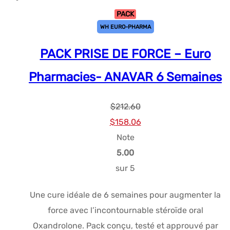
PACK
WH EURO-PHARMA
PACK PRISE DE FORCE – Euro
Pharmacies- ANAVAR 6 Semaines
$
212.60
Le
Le
$
158.06
prix
prix
Note
initial
actuel
5.00
était :
est :
sur 5
$212.60.
$158.06.
Une cure idéale de 6 semaines pour augmenter la
force avec l’incontournable stéroïde oral
Oxandrolone. Pack conçu, testé et approuvé par