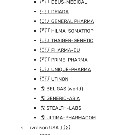
🇪🇺 DEUS-MEDICAL
🇪🇺 DRIADA
🇪🇺 GENERAL PHARMA
🇪🇺 HILMA-SOMATROP
🇪🇺 THAIGER-GENETIC
🇪🇺 PHARMA-EU
🇪🇺 PRIME-PHARMA
🇪🇺 UNIQUE-PHARMA
🇪🇺 UTINON
🌎 BELIGAS (world)
🌎 GENERIC-ASIA
🌎 STEALTH-LABS
🌎 ULTIMA-PHARMACOM
Livraison USA 🇺🇸