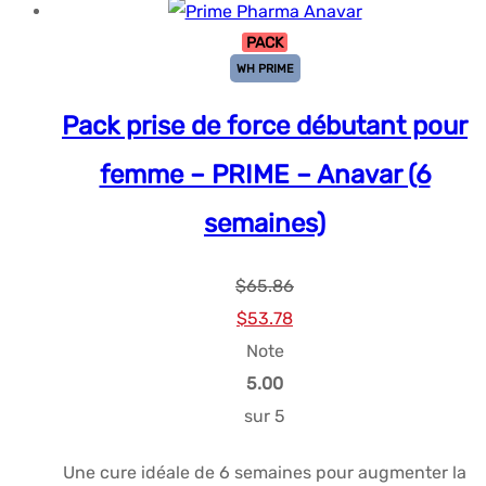
PACK
WH PRIME
Pack prise de force débutant pour
femme – PRIME – Anavar (6
semaines)
$
65.86
Le
Le
$
53.78
prix
prix
Note
initial
actuel
5.00
était :
est :
sur 5
$65.86.
$53.78.
Une cure idéale de 6 semaines pour augmenter la