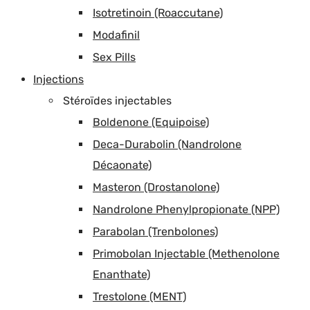
Isotretinoin (Roaccutane)
Modafinil
Sex Pills
Injections
Stéroïdes injectables
Boldenone (Equipoise)
Deca-Durabolin (Nandrolone
Décaonate)
Masteron (Drostanolone)
Nandrolone Phenylpropionate (NPP)
Parabolan (Trenbolones)
Primobolan Injectable (Methenolone
Enanthate)
Trestolone (MENT)