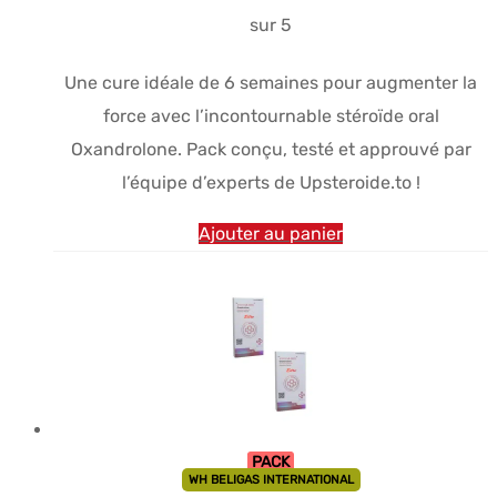
était :
est :
sur 5
$131.72.
$107.56.
Une cure idéale de 6 semaines pour augmenter la
force avec l’incontournable stéroïde oral
Oxandrolone. Pack conçu, testé et approuvé par
l’équipe d’experts de Upsteroide.to !
Ajouter au panier
PACK
WH BELIGAS INTERNATIONAL