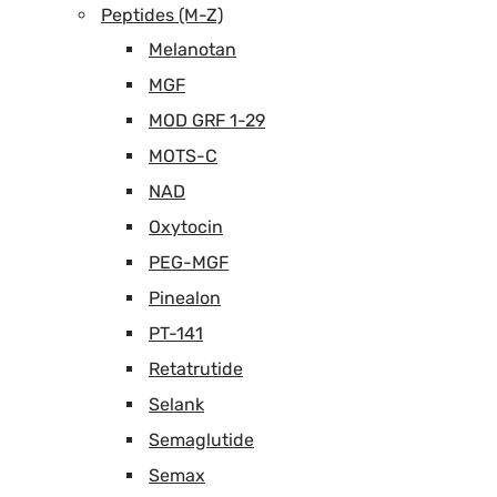
Peptides (M-Z)
Melanotan
MGF
MOD GRF 1-29
MOTS-C
NAD
Oxytocin
PEG-MGF
Pinealon
PT-141
Retatrutide
Selank
Semaglutide
Semax