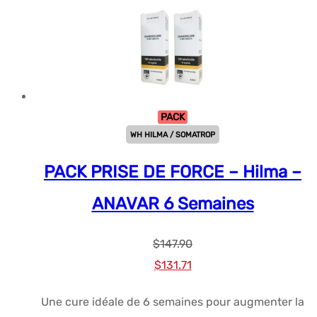
PACK
WH HILMA / SOMATROP
PACK PRISE DE FORCE – Hilma –
ANAVAR 6 Semaines
$
147.90
Le
Le
$
131.71
prix
prix
Une cure idéale de 6 semaines pour augmenter la
initial
actuel