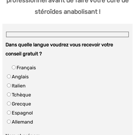
professionnel avant de faire votre cure de
stéroïdes anabolisant !
Dans quelle langue voudrez vous recevoir votre
conseil gratuit ?
Français
Anglais
Italien
Tchèque
Grecque
Espagnol
Allemand