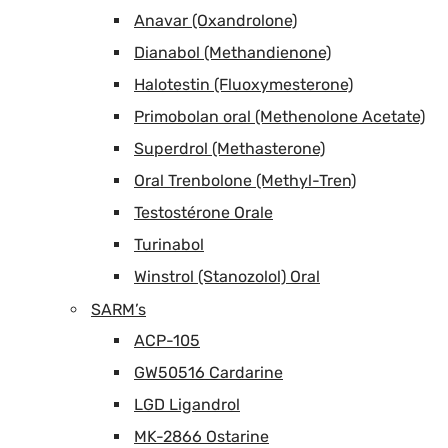
Anavar (Oxandrolone)
Dianabol (Methandienone)
Halotestin (Fluoxymesterone)
Primobolan oral (Methenolone Acetate)
Superdrol (Methasterone)
Oral Trenbolone (Methyl-Tren)
Testostérone Orale
Turinabol
Winstrol (Stanozolol) Oral
SARM’s
ACP-105
GW50516 Cardarine
LGD Ligandrol
MK-2866 Ostarine