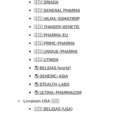
🇪🇺 DRIADA
🇪🇺 GENERAL PHARMA
🇪🇺 HILMA-SOMATROP
🇪🇺 THAIGER-GENETIC
🇪🇺 PHARMA-EU
🇪🇺 PRIME-PHARMA
🇪🇺 UNIQUE-PHARMA
🇪🇺 UTINON
🌎 BELIGAS (world)
🌎 GENERIC-ASIA
🌎 STEALTH-LABS
🌎 ULTIMA-PHARMACOM
Livraison USA 🇺🇸
🇺🇸 BELIGAS (USA)