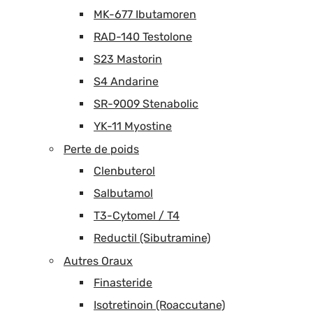
MK-677 Ibutamoren
RAD-140 Testolone
S23 Mastorin
S4 Andarine
SR-9009 Stenabolic
YK-11 Myostine
Perte de poids
Clenbuterol
Salbutamol
T3-Cytomel / T4
Reductil (Sibutramine)
Autres Oraux
Finasteride
Isotretinoin (Roaccutane)