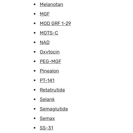
Melanotan
MGF
MOD GRF 1-29
MOTS-C
NAD
Oxytocin
PEG-MGF
Pinealon
PT-141
Retatrutide
Selank
Semaglutide
Semax
SS-31