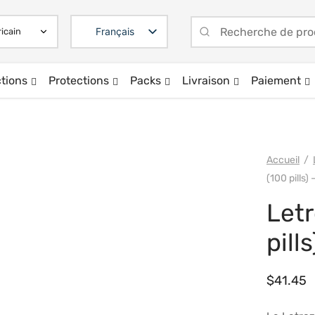
Français
ctions
Protections
Packs
Livraison
Paiement
Accueil
/
(100 pills
Letr
pill
$
41.45