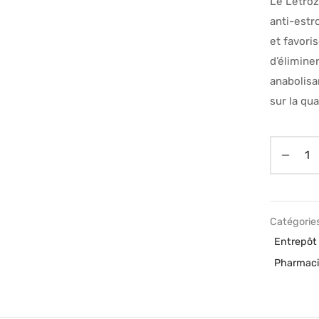
Le Letroz
anti-estr
et favoris
d’élimine
anabolisa
sur la qua
POWERBOLIC
Catégories
Entrepô
Pharmaci