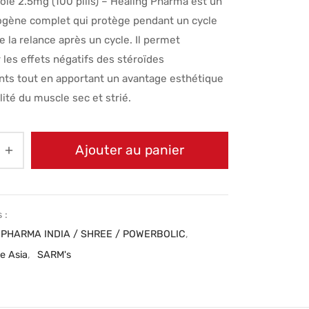
ole 2.5mg (100 pills) – Healing Pharma est un
ogène complet qui protège pendant un cycle
e la relance après un cycle. Il permet
r les effets négatifs des stéroïdes
nts tout en apportant un avantage esthétique
lité du muscle sec et strié.
Ajouter au panier
 :
t PHARMA INDIA / SHREE / POWERBOLIC
,
e Asia
,
SARM's