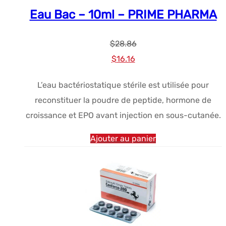
Eau Bac – 10ml – PRIME PHARMA
$
28.86
Le
Le
$
16.16
prix
prix
L’eau bactériostatique stérile est utilisée pour
initial
actuel
reconstituer la poudre de peptide, hormone de
était :
est :
croissance et EPO avant injection en sous-cutanée.
$28.86.
$16.16.
Ajouter au panier