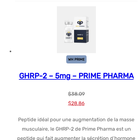
WH PRIME
GHRP-2 – 5mg – PRIME PHARMA
$
38.09
Le
Le
$
28.86
prix
prix
Peptide idéal pour une augmentation de la masse
initial
actuel
musculaire, le GHRP-2 de Prime Pharma est un
était :
est :
peptide qui fait augmenter la sécrétion d’hormone