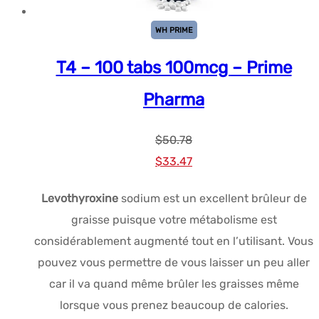
WH PRIME
T4 – 100 tabs 100mcg – Prime
Pharma
$
50.78
Le
Le
$
33.47
prix
prix
Levothyroxine
sodium est un excellent brûleur de
initial
actuel
graisse puisque votre métabolisme est
était :
est :
considérablement augmenté tout en l’utilisant. Vous
$50.78.
$33.47.
pouvez vous permettre de vous laisser un peu aller
car il va quand même brûler les graisses même
lorsque vous prenez beaucoup de calories.