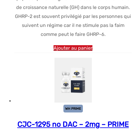
$38.09.
$28.86.
de croissance naturelle (GH) dans le corps humain.
GHRP-2 est souvent privilégié par les personnes qui
suivent un régime car il ne stimule pas la faim
comme peut le faire GHRP-6.
Ajouter au panier
WH PRIME
CJC-1295 no DAC – 2mg – PRIME