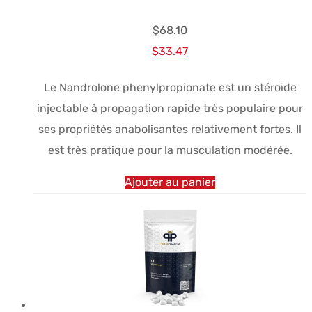
$
68.10
Le
Le
$
33.47
prix
prix
Le Nandrolone phenylpropionate est un stéroïde
initial
actuel
injectable à propagation rapide très populaire pour
était :
est :
ses propriétés anabolisantes relativement fortes. Il
$68.10.
$33.47.
est très pratique pour la musculation modérée.
Ajouter au panier