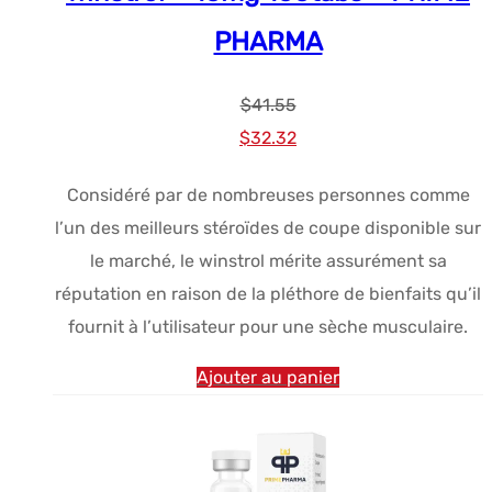
PHARMA
$
41.55
Le
Le
$
32.32
prix
prix
Considéré par de nombreuses personnes comme
initial
actuel
l’un des meilleurs stéroïdes de coupe disponible sur
était :
est :
le marché, le winstrol mérite assurément sa
$41.55.
$32.32.
réputation en raison de la pléthore de bienfaits qu’il
fournit à l’utilisateur pour une sèche musculaire.
Ajouter au panier