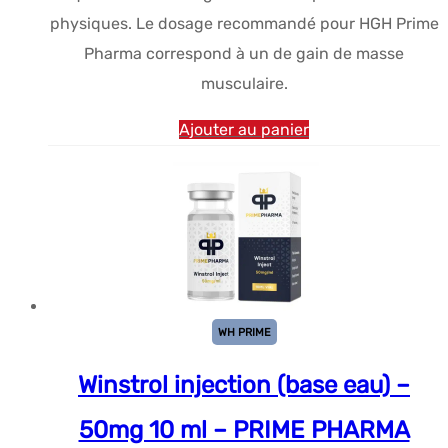
$61.17.
$33.47.
physiques. Le dosage recommandé pour HGH Prime
Pharma correspond à un de gain de masse
musculaire.
Ajouter au panier
WH PRIME
Winstrol injection (base eau) –
50mg 10 ml – PRIME PHARMA