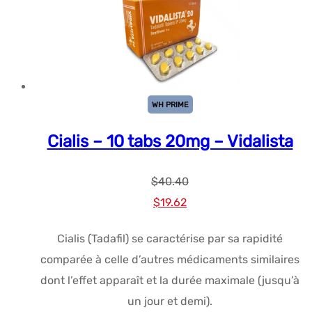
WH PRIME
Cialis – 10 tabs 20mg – Vidalista
$
40.40
Le
Le
$
19.62
prix
prix
Cialis (Tadafil) se caractérise par sa rapidité
initial
actuel
comparée à celle d’autres médicaments similaires
était :
est :
dont l’effet apparaît et la durée maximale (jusqu’à
$40.40.
$19.62.
un jour et demi).