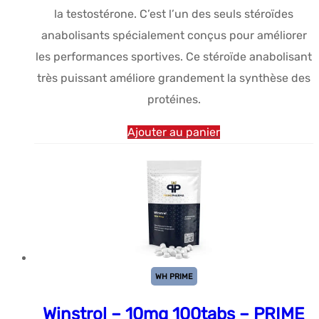
la testostérone. C’est l’un des seuls stéroïdes
était :
est :
anabolisants spécialement conçus pour améliorer
$65.79.
$31.16.
les performances sportives. Ce stéroïde anabolisant
très puissant améliore grandement la synthèse des
protéines.
Ajouter au panier
WH PRIME
Winstrol – 10mg 100tabs – PRIME