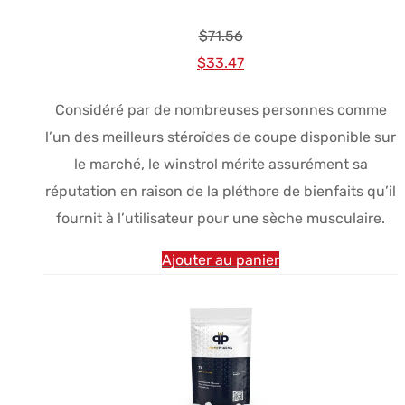
$
71.56
Le
Le
$
33.47
prix
prix
Considéré par de nombreuses personnes comme
initial
actuel
l’un des meilleurs stéroïdes de coupe disponible sur
était :
est :
le marché, le winstrol mérite assurément sa
$71.56.
$33.47.
réputation en raison de la pléthore de bienfaits qu’il
fournit à l’utilisateur pour une sèche musculaire.
Ajouter au panier