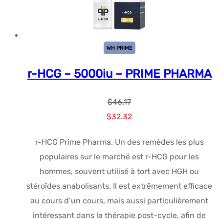
WH PRIME
r-HCG – 5000iu – PRIME PHARMA
$
46.17
Le
Le
$
32.32
prix
prix
r-HCG Prime Pharma. Un des remèdes les plus
initial
actuel
populaires sur le marché est r-HCG pour les
était :
est :
hommes, souvent utilisé à tort avec HGH ou
$46.17.
$32.32.
stéroïdes anabolisants. Il est extrêmement efficace
au cours d’un cours, mais aussi particulièrement
intéressant dans la thérapie post-cycle, afin de