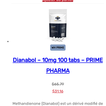
WH PRIME
Dianabol – 10mg 100 tabs – PRIME
PHARMA
$
65.79
Le
Le
$
31.16
prix
prix
Methandienone (Dianabol) est un dérivé modifié de
initial
actuel