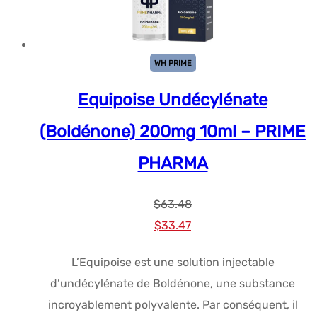
WH PRIME
Equipoise Undécylénate
(Boldénone) 200mg 10ml – PRIME
PHARMA
$
63.48
Le
Le
$
33.47
prix
prix
L’Equipoise est une solution injectable
initial
actuel
d’undécylénate de Boldénone, une substance
était :
est :
incroyablement polyvalente. Par conséquent, il
$63.48.
$33.47.