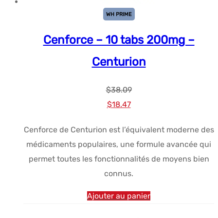
WH PRIME
Cenforce – 10 tabs 200mg –
Centurion
$
38.09
Le
Le
$
18.47
prix
prix
Cenforce de Centurion est l’équivalent moderne des
initial
actuel
médicaments populaires, une formule avancée qui
était :
est :
permet toutes les fonctionnalités de moyens bien
$38.09.
$18.47.
connus.
Ajouter au panier