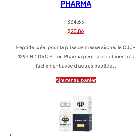
PHARMA
$
34.63
Le
Le
$
28.86
prix
prix
Peptide idéal pour la prise de masse sèche, le CJC-
initial
actuel
1295 NO DAC Prime Pharma peut se combiner très
était :
est :
facilement avec d’autres peptides.
$34.63.
$28.86.
Ajouter au panier