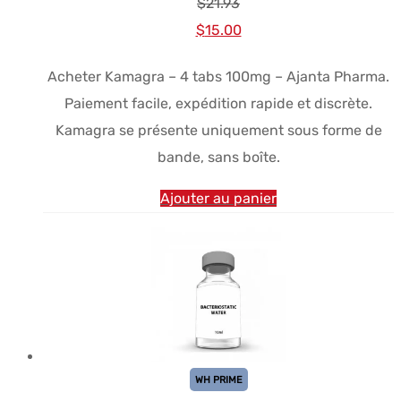
$
21.93
Le
Le
$
15.00
prix
prix
Acheter Kamagra – 4 tabs 100mg – Ajanta Pharma.
initial
actuel
Paiement facile, expédition rapide et discrète.
était :
est :
Kamagra se présente uniquement sous forme de
$21.93.
$15.00.
bande, sans boîte.
Ajouter au panier
WH PRIME