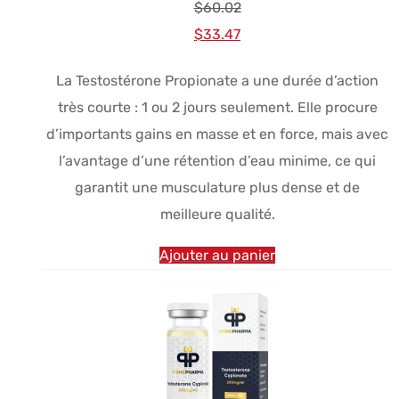
$
60.02
Le
Le
$
33.47
prix
prix
La Testostérone Propionate a une durée d’action
initial
actuel
très courte : 1 ou 2 jours seulement. Elle procure
était :
est :
d’importants gains en masse et en force, mais avec
$60.02.
$33.47.
l’avantage d’une rétention d’eau minime, ce qui
garantit une musculature plus dense et de
meilleure qualité.
Ajouter au panier