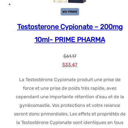
WH PRIME
Testosterone Cypionate – 200mg
10ml- PRIME PHARMA
$
61.17
Le
Le
$
33.47
prix
prix
La Testostérone Cypionate produit une prise de
initial
actuel
force et une prise de poids très rapide, avec
était :
est :
cependant une importante rétention d’eau et de la
$61.17.
$33.47.
gynécomastie. Vos protections et votre relance
seront donc primordiales. Les effets et propriétés de
la Testostérone Cypionate sont identiques en tous