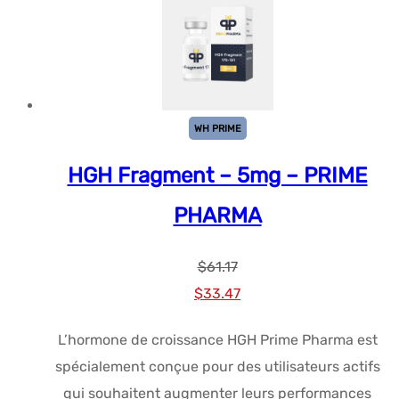
WH PRIME
HGH Fragment – 5mg – PRIME
PHARMA
$
61.17
Le
Le
$
33.47
prix
prix
L’hormone de croissance HGH Prime Pharma est
initial
actuel
spécialement conçue pour des utilisateurs actifs
était :
est :
qui souhaitent augmenter leurs performances