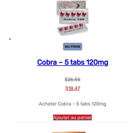
WH PRIME
Cobra – 5 tabs 120mg
$
26.55
Le
Le
$
18.47
prix
prix
Acheter Cobra – 5 tabs 120mg
initial
actuel
était :
est :
Ajouter au panier
$26.55.
$18.47.