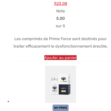
Le
Le
$
23.08
prix
prix
Note
initial
actuel
5.00
était :
est :
sur 5
$28.86.
$23.08.
Les comprimés de Prime Force sont destinés pour
traiter efficacement le dysfonctionnement érectile.
Ajouter au panier
WH PRIME