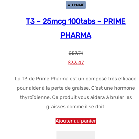
WH PRIME
T3 – 25mcg 100tabs – PRIME
PHARMA
$
57.71
Le
Le
$
33.47
prix
prix
La T3 de Prime Pharma est un composé très efficace
initial
actuel
pour aider à la perte de graisse. C’est une hormone
était :
est :
thyroïdienne. Ce produit vous aidera à bruler les
$57.71.
$33.47.
graisses comme il se doit.
Ajouter au panier