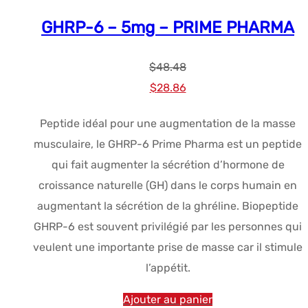
GHRP-6 – 5mg – PRIME PHARMA
$
48.48
Le
Le
$
28.86
prix
prix
Peptide idéal pour une augmentation de la masse
initial
actuel
musculaire, le GHRP-6 Prime Pharma est un peptide
était :
est :
qui fait augmenter la sécrétion d’hormone de
$48.48.
$28.86.
croissance naturelle (GH) dans le corps humain en
augmentant la sécrétion de la ghréline. Biopeptide
GHRP-6 est souvent privilégié par les personnes qui
veulent une importante prise de masse car il stimule
l’appétit.
Ajouter au panier