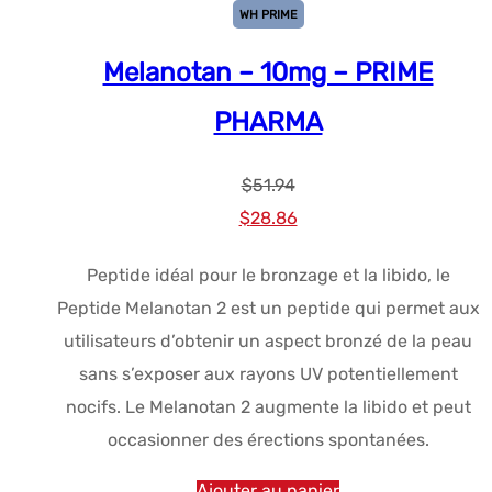
WH PRIME
Melanotan – 10mg – PRIME
PHARMA
$
51.94
Le
Le
$
28.86
prix
prix
Peptide idéal pour le bronzage et la libido, le
initial
actuel
Peptide Melanotan 2 est un peptide qui permet aux
était :
est :
utilisateurs d’obtenir un aspect bronzé de la peau
$51.94.
$28.86.
sans s’exposer aux rayons UV potentiellement
nocifs. Le Melanotan 2 augmente la libido et peut
occasionner des érections spontanées.
Ajouter au panier