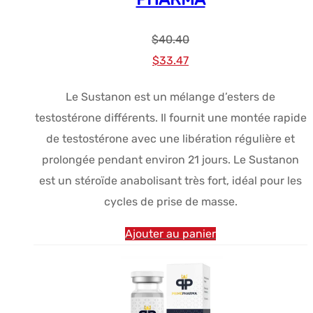
$
40.40
Le
Le
$
33.47
prix
prix
Le Sustanon est un mélange d’esters de
initial
actuel
testostérone différents. Il fournit une montée rapide
était :
est :
de testostérone avec une libération régulière et
$40.40.
$33.47.
prolongée pendant environ 21 jours. Le Sustanon
est un stéroïde anabolisant très fort, idéal pour les
cycles de prise de masse.
Ajouter au panier