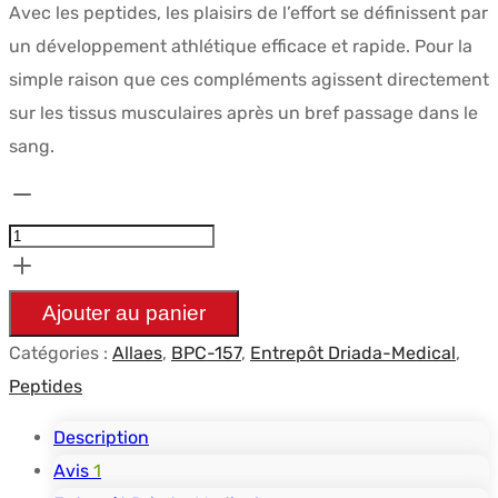
Avec les peptides, les plaisirs de l’effort se définissent par
initial
actuel
un développement athlétique efficace et rapide. Pour la
était :
est :
simple raison que ces compléments agissent directement
$136.11.
$108.43.
sur les tissus musculaires après un bref passage dans le
sang.
quantité
de
Allaes
BPC-
Ajouter au panier
157
Catégories :
Allaes
,
BPC-157
,
Entrepôt Driada-Medical
,
-
Peptides
Driada
Medical
Description
Avis
1