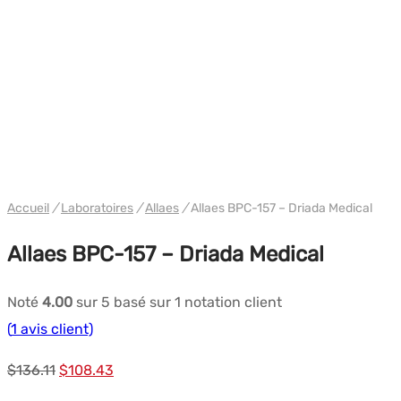
WH DRIADA
Accueil
/
Laboratoires
/
Allaes
/
Allaes BPC-157 – Driada Medical
Allaes BPC-157 – Driada Medical
Noté
4.00
sur 5 basé sur
1
notation client
(
1
avis client)
Le
Le
$
136.11
$
108.43
prix
prix