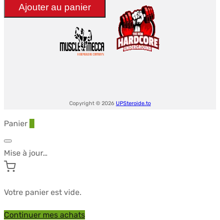
Ajouter au panier
157
-
Driada
Medical
Copyright © 2026
UPSteroide.to
Panier
0
Mise à jour…
Votre panier est vide.
Continuer mes achats