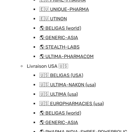
🇪🇺 UNIQUE-PHARMA
🇪🇺 UTINON
🌎 BELIGAS (world)
🌎 GENERIC-ASIA
🌎 STEALTH-LABS
🌎 ULTIMA-PHARMACOM
Livraison USA 🇺🇸
🇺🇸 BELIGAS (USA)
🇺🇸 ULTIMA-NAKON (usa)
🇺🇸 ULTIMA (usa)
🇺🇸 EUROPHARMACIES (usa)
🌎 BELIGAS (world)
🌎 GENERIC-ASIA
🌎 PHARMA INDIA-SHREE-POWERBOLIC