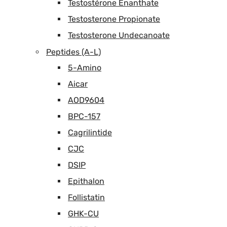
Testostérone Enanthate
Testosterone Propionate
Testosterone Undecanoate
Peptides (A-L)
5-Amino
Aicar
AOD9604
BPC-157
Cagrilintide
CJC
DSIP
Epithalon
Follistatin
GHK-CU