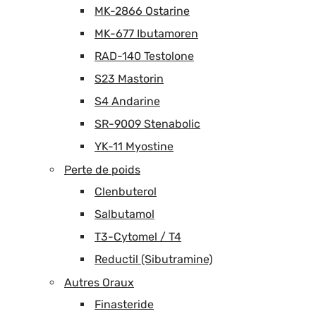
MK-2866 Ostarine
MK-677 Ibutamoren
RAD-140 Testolone
S23 Mastorin
S4 Andarine
SR-9009 Stenabolic
YK-11 Myostine
Perte de poids
Clenbuterol
Salbutamol
T3-Cytomel / T4
Reductil (Sibutramine)
Autres Oraux
Finasteride