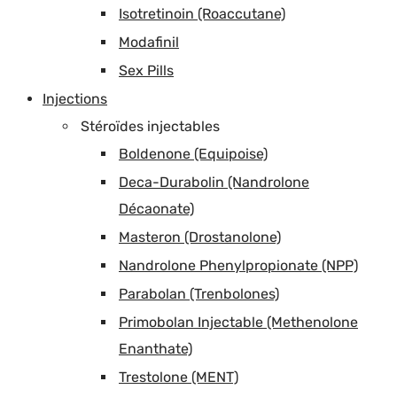
Isotretinoin (Roaccutane)
Modafinil
Sex Pills
Injections
Stéroïdes injectables
Boldenone (Equipoise)
Deca-Durabolin (Nandrolone
Décaonate)
Masteron (Drostanolone)
Nandrolone Phenylpropionate (NPP)
Parabolan (Trenbolones)
Primobolan Injectable (Methenolone
Enanthate)
Trestolone (MENT)