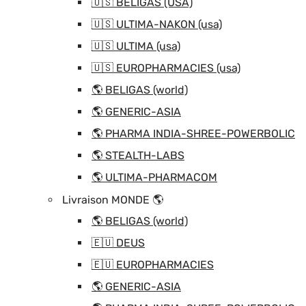
🇺🇸 BELIGAS (USA)
🇺🇸 ULTIMA-NAKON (usa)
🇺🇸 ULTIMA (usa)
🇺🇸 EUROPHARMACIES (usa)
🌎 BELIGAS (world)
🌎 GENERIC-ASIA
🌎 PHARMA INDIA-SHREE-POWERBOLIC
🌎 STEALTH-LABS
🌎 ULTIMA-PHARMACOM
Livraison MONDE 🌎
🌎 BELIGAS (world)
🇪🇺 DEUS
🇪🇺 EUROPHARMACIES
🌎 GENERIC-ASIA