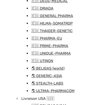
🇪🇺 DEUS-MEDICAL
🇪🇺 DRIADA
🇪🇺 GENERAL PHARMA
🇪🇺 HILMA-SOMATROP
🇪🇺 THAIGER-GENETIC
🇪🇺 PHARMA-EU
🇪🇺 PRIME-PHARMA
🇪🇺 UNIQUE-PHARMA
🇪🇺 UTINON
🌎 BELIGAS (world)
🌎 GENERIC-ASIA
🌎 STEALTH-LABS
🌎 ULTIMA-PHARMACOM
Livraison USA 🇺🇸