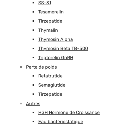
SS-31
Tesamorelin
Tirzepatide
Thymalin
Thymosin Alpha
Thymosin Beta TB-500
Triptorelin GnRH
Perte de poids
Retatrutide
Semaglutide
Tirzepatide
Autres
HGH Hormone de Croissance
Eau bactériostatique