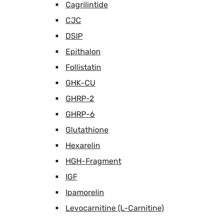
Cagrilintide
CJC
DSIP
Epithalon
Follistatin
GHK-CU
GHRP-2
GHRP-6
Glutathione
Hexarelin
HGH-Fragment
IGF
Ipamorelin
Levocarnitine (L-Carnitine)