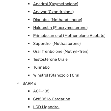
Anadrol (Oxymetholone)
Anavar (Oxandrolone)
Dianabol (Methandienone)
Halotestin (Fluoxymesterone)
Primobolan oral (Methenolone Acetate)
Superdrol (Methasterone)
Oral Trenbolone (Methyl-Tren)
Testostérone Orale
Turinabol
Winstrol (Stanozolol) Oral
SARM’s
ACP-105
GW50516 Cardarine
LGD Ligandrol