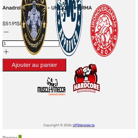
Anadrol 100x25mg - UNIQUE-PHARMA
$
51.91
$0.0200/mg
quantité
de
Anadrol
100x25mg
Ajouter au panier
-
UNIQUE-
PHARMA
Copyright © 2026
UPSteroide.to
Panier
0