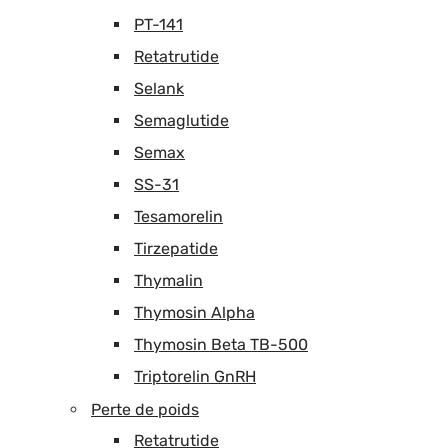
PT-141
Retatrutide
Selank
Semaglutide
Semax
SS-31
Tesamorelin
Tirzepatide
Thymalin
Thymosin Alpha
Thymosin Beta TB-500
Triptorelin GnRH
Perte de poids
Retatrutide