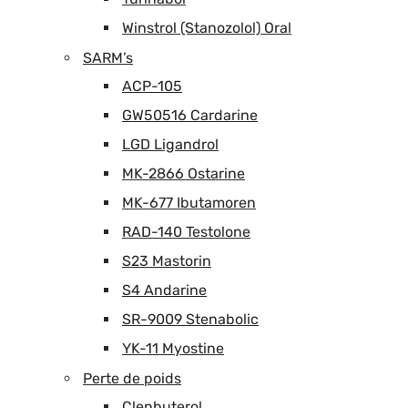
Winstrol (Stanozolol) Oral
SARM’s
ACP-105
GW50516 Cardarine
LGD Ligandrol
MK-2866 Ostarine
MK-677 Ibutamoren
RAD-140 Testolone
S23 Mastorin
S4 Andarine
SR-9009 Stenabolic
YK-11 Myostine
Perte de poids
Clenbuterol