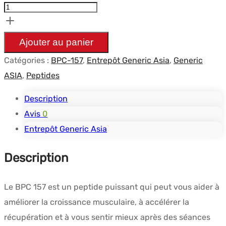
de
BPC-
157
Ajouter au panier
-
Catégories :
BPC-157
,
Entrepôt Generic Asia
,
Generic
10
ASIA
,
Peptides
flacons
Description
Avis
0
Entrepôt Generic Asia
Description
Le BPC 157 est un peptide puissant qui peut vous aider à
améliorer la croissance musculaire, à accélérer la
récupération et à vous sentir mieux après des séances