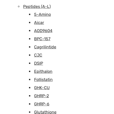
Peptides (A-L)
5-Amino
Aicar
AOD9604
BPC-157
Cagrilintide
CJC
DSIP
Epithalon
Follistatin
GHK-CU
GHRP-2
GHRP-6
Glutathione