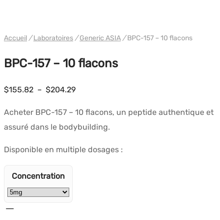
WH GENERIC ASIA
Accueil
/
Laboratoires
/
Generic ASIA
/
BPC-157 – 10 flacons
BPC-157 – 10 flacons
Plage
$
155.82
–
$
204.29
de
Acheter BPC-157 – 10 flacons, un peptide authentique et
prix :
assuré dans le bodybuilding.
$155.82
à
Disponible en multiple dosages :
$204.29
Concentration
quantité