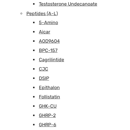
Testosterone Undecanoate
Peptides (A-L)
5-Amino
Aicar
AOD9604
BPC-157
Cagrilintide
CJC
DSIP
Epithalon
Follistatin
GHK-CU
GHRP-2
GHRP-6