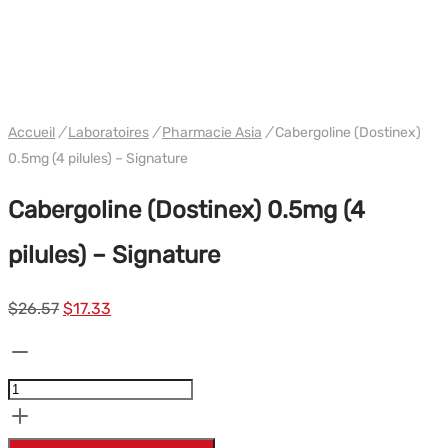
PHARMA/SHREE/POWERBOLIC
Accueil
/
Laboratoires
/
Pharmacie Asia
/
Cabergoline (Dostinex)
0.5mg (4 pilules) – Signature
Cabergoline (Dostinex) 0.5mg (4
pilules) – Signature
Le
Le
$
26.57
$
17.33
prix
prix
quantité
initial
actuel
de
était :
est :
Cabergoline
$26.57.
$17.33.
(Dostinex)