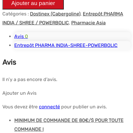
Ajouter au panier
0.5mg
Catégories :
Dostinex (Cabergoline)
,
Entrepôt PHARMA
(4
INDIA / SHREE / POWERBOLIC
,
Pharmacie Asia
pilules)
-
Avis
0
Signature
Entrepôt PHARMA INDIA-SHREE-POWERBOLIC
Avis
Il n’y a pas encore d’avis.
Ajouter un Avis
Vous devez être
connecté
pour publier un avis.
MINIMUM DE COMMANDE DE 80€/$ POUR TOUTE
COMMANDE !