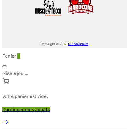
(4
pilules)
-
Signature
Copyright © 2026
UPSteroide.to
Panier
0
Mise à jour…
Votre panier est vide.
Continuer mes achats