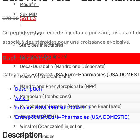
Modafinil
Sex Pills
Le
Le
$
78.30
$
61.03
prix
prix
Ce peptide est un remède injectable puissant, disposant de 
Injections
initial
actuel
associé à des stéroïdes pour une croissance explosive.
Stéroïdes injectables
était :
est :
$78.30.
$61.03.
Boldenone (Equipoise)
Rupture de stock
Deca-Durabolin (Nandrolone Décaonate)
Catégories :
Entrepôt USA Euro-Pharmacies (USA DOMEST
Masteron (Drostanolone)
Nandrolone Phenylpropionate (NPP)
Description
Parabolan (Trenbolones)
Avis
0
Primobolan Injectable (Methenolone Enanthate)
En août 2026, PRODUIT GRATUIT
Trestolone (MENT)
Entrepôt USA Euro-Pharmacies (USA DOMESTIC)
Winstrol (Stanozolol) injection
Description
Mix de Stéroïdes