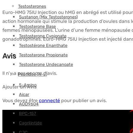
Testosterones
Euro-HMG 75IU Injection ou hMG en abrégé est utilisé pour t
Sustanon (Mix Testosterones)
action hormonale qui stimule la production d’ovules dans l
Testosterone Base
femmes ménopausées. L’urine d’une femme ménopausée cont
Testosterone Cypionate
gonadotrophines. Euro-HMG 75IU Injection est injecté dans 
Testostérone Enanthate
Avis
Testosterone Propionate
Testosterone Undecanoate
Il n’y a pas encore d’avis.
Peptides (A-L)
5-Amino
Ajouter un Avis
Aicar
Vous devez être
connecté
pour publier un avis.
AOD9604
BPC-157
Cagrilintide
CJC