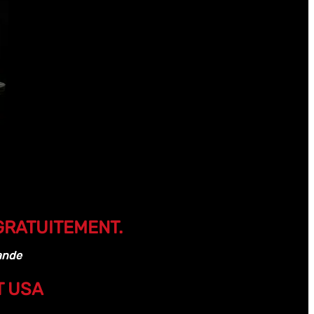
GRATUITEMENT.
ande
T USA