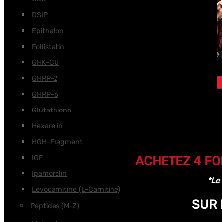
DSIP
Epithalon
Follistatin
GHK-CU
GHRP-2
GHRP-6
Glutathione
Hexarelin
HGH-Fragment
IGF
ACHETEZ 4 FO
Ipamorelin
*Le
Levocarnitine (L-Carnitine)
SUR 
Peptides (M-Z)