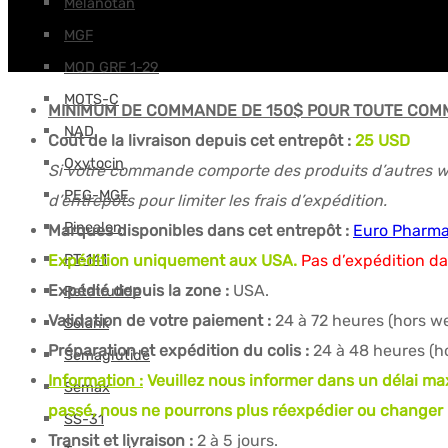
Melanotan
MGF
MOD GRF 1-29
MOTS-C
MINIMUM DE COMMANDE DE 150$ POUR TOUTE COM
NAD
Coût de la livraison depuis cet entrepôt :
25 USD
Oxytocin
Si votre commande comporte des produits d’autres wa
PEG-MGF
d’entrepôts pour limiter les frais d’expédition.
Pinealon
Marques disponibles dans cet entrepôt :
Euro Pharma
PT-141
Expédition uniquement aux USA.
Pas d’expédition da
Expédié depuis la zone :
USA.
Retatrutide
Validation de votre paiement :
24 à 72 heures (hors w
Selank
Préparation et expédition du colis :
24 à 48 heures (h
Semaglutide
Information :
Veuillez nous informer dans un délai maxi
Semax
passé, nous ne pourrons plus réexpédier ou changer l
SS-31
Transit et livraison :
2 à 5 jours.