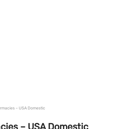
WH EURO-PHARMA USA
armacies – USA Domestic
cies – USA Domestic