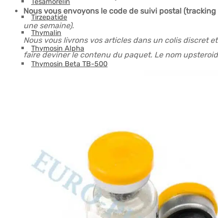
Tesamorelin
Nous vous envoyons le code de suivi postal (tracking
Tirzepatide
une semaine).
Thymalin
Nous vous livrons vos articles dans un colis discret e
Thymosin Alpha
faire deviner le contenu du paquet. Le nom upsteroide
Thymosin Beta TB-500
Triptorelin GnRH
Perte de poids
Retatrutide
Semaglutide
Tirzepatide
Autres
HGH Hormone de Croissance
Eau bactériostatique
Seringues injection intramusculaire