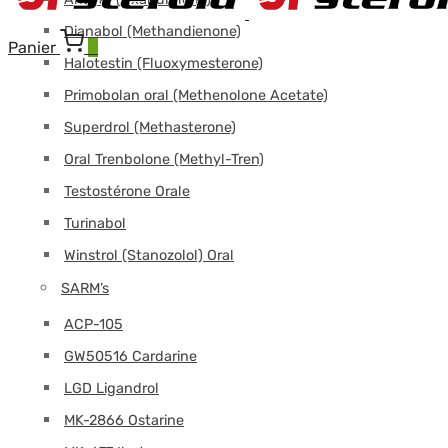
Dianabol (Methandienone)
Panier
0
Halotestin (Fluoxymesterone)
Primobolan oral (Methenolone Acetate)
Superdrol (Methasterone)
Oral Trenbolone (Methyl-Tren)
Testostérone Orale
Turinabol
Winstrol (Stanozolol) Oral
SARM’s
ACP-105
GW50516 Cardarine
LGD Ligandrol
MK-2866 Ostarine