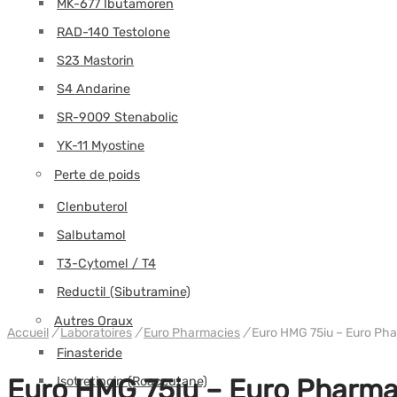
MK-677 Ibutamoren
RAD-140 Testolone
S23 Mastorin
S4 Andarine
SR-9009 Stenabolic
YK-11 Myostine
Perte de poids
Clenbuterol
Salbutamol
T3-Cytomel / T4
Reductil (Sibutramine)
Autres Oraux
Accueil
/
Laboratoires
/
Euro Pharmacies
/
Euro HMG 75iu – Euro Ph
Finasteride
Euro HMG 75iu – Euro Pharma
Isotretinoin (Roaccutane)