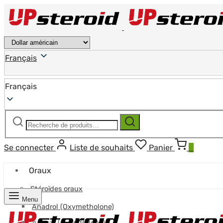
Français
Français
Recherche
Recherche
pour :
Se connecter
Liste de souhaits
Panier
0
Oraux
Stéroïdes oraux
Menu
Anadrol (Oxymetholone)
Anavar (Oxandrolone)