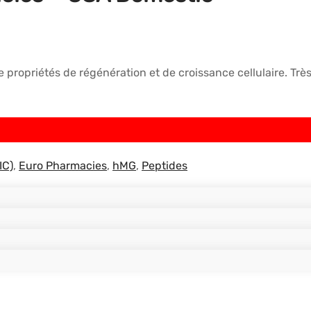
propriétés de régénération et de croissance cellulaire. Très 
IC)
,
Euro Pharmacies
,
hMG
,
Peptides