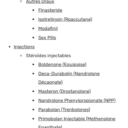
Autres Oraux
Finasteride
Isotretinoin (Roaccutane)
Modafinil
Sex Pills
Injections
Stéroïdes injectables
Boldenone (Equipoise)
Deca-Durabolin (Nandrolone
Décaonate)
Masteron (Drostanolone)
Nandrolone Phenylpropionate (NPP)
Parabolan (Trenbolones)
Primobolan Injectable (Methenolone
Enanthate)