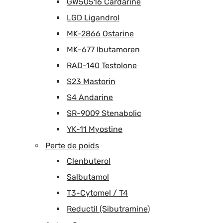
GW50516 Cardarine
LGD Ligandrol
MK-2866 Ostarine
MK-677 Ibutamoren
RAD-140 Testolone
S23 Mastorin
S4 Andarine
SR-9009 Stenabolic
YK-11 Myostine
Perte de poids
Clenbuterol
Salbutamol
T3-Cytomel / T4
Reductil (Sibutramine)