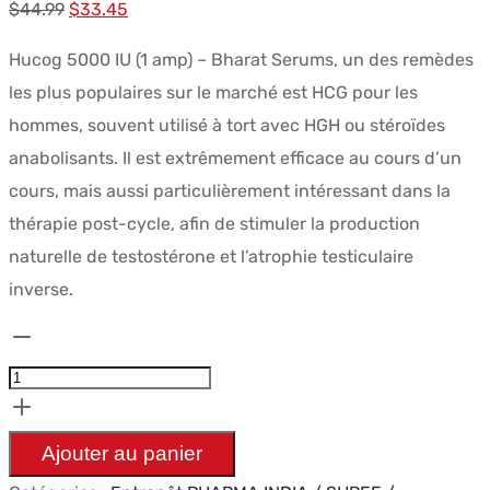
Le
Le
$
44.99
$
33.45
prix
prix
Hucog 5000 IU (1 amp) – Bharat Serums, un des remèdes
initial
actuel
les plus populaires sur le marché est HCG pour les
était :
est :
hommes, souvent utilisé à tort avec HGH ou stéroïdes
$44.99.
$33.45.
anabolisants. Il est extrêmement efficace au cours d’un
cours, mais aussi particulièrement intéressant dans la
thérapie post-cycle, afin de stimuler la production
naturelle de testostérone et l’atrophie testiculaire
inverse.
quantité
de
Hucog
5000
Ajouter au panier
IU