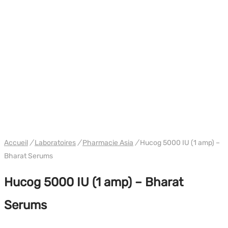
PHARMA/SHREE/POWERBOLIC
Accueil
/
Laboratoires
/
Pharmacie Asia
/
Hucog 5000 IU (1 amp) –
Bharat Serums
Hucog 5000 IU (1 amp) – Bharat
Serums