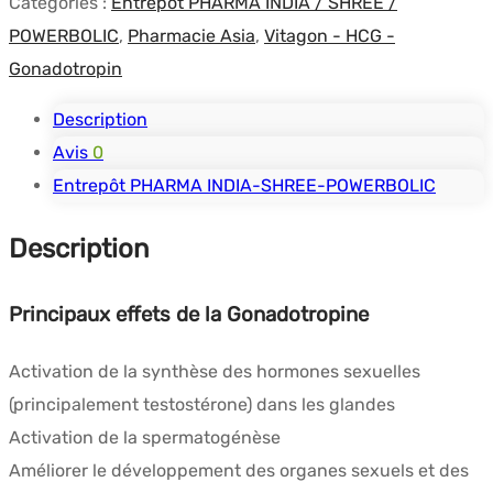
Catégories :
Entrepôt PHARMA INDIA / SHREE /
(1
POWERBOLIC
,
Pharmacie Asia
,
Vitagon - HCG -
amp)
Gonadotropin
-
Bharat
Description
Serums
Avis
0
Entrepôt PHARMA INDIA-SHREE-POWERBOLIC
Description
Principaux effets de la Gonadotropine
Activation de la synthèse des hormones sexuelles
(principalement testostérone) dans les glandes
Activation de la spermatogénèse
Améliorer le développement des organes sexuels et des