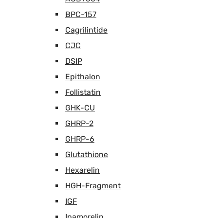
BPC-157
Cagrilintide
CJC
DSIP
Epithalon
Follistatin
GHK-CU
GHRP-2
GHRP-6
Glutathione
Hexarelin
HGH-Fragment
IGF
Ipamorelin