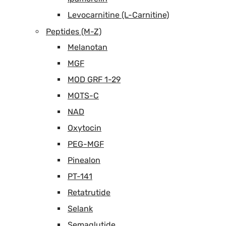
Levocarnitine (L-Carnitine)
Peptides (M-Z)
Melanotan
MGF
MOD GRF 1-29
MOTS-C
NAD
Oxytocin
PEG-MGF
Pinealon
PT-141
Retatrutide
Selank
Semaglutide