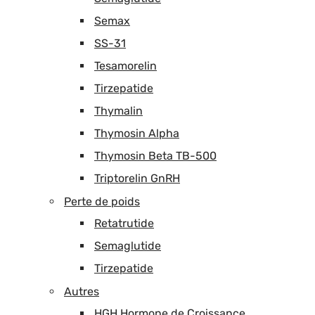
Semax
SS-31
Tesamorelin
Tirzepatide
Thymalin
Thymosin Alpha
Thymosin Beta TB-500
Triptorelin GnRH
Perte de poids
Retatrutide
Semaglutide
Tirzepatide
Autres
HGH Hormone de Croissance