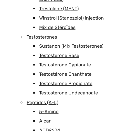
Trestolone (MENT)
Winstrol (Stanozolol) injection
Mix de Stéroïdes
Testosterones
Sustanon (Mix Testosterones)
Testosterone Base
Testosterone Cypionate
Testostérone Enanthate
Testosterone Propionate
Testosterone Undecanoate
Peptides (A-L)
5-Amino
Aicar
AOD9604