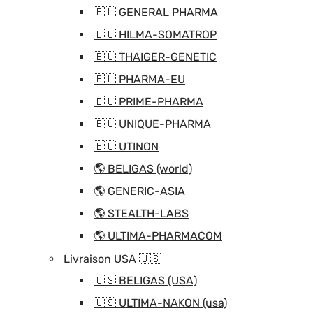
🇪🇺 GENERAL PHARMA
🇪🇺 HILMA-SOMATROP
🇪🇺 THAIGER-GENETIC
🇪🇺 PHARMA-EU
🇪🇺 PRIME-PHARMA
🇪🇺 UNIQUE-PHARMA
🇪🇺 UTINON
🌎 BELIGAS (world)
🌎 GENERIC-ASIA
🌎 STEALTH-LABS
🌎 ULTIMA-PHARMACOM
Livraison USA 🇺🇸
🇺🇸 BELIGAS (USA)
🇺🇸 ULTIMA-NAKON (usa)