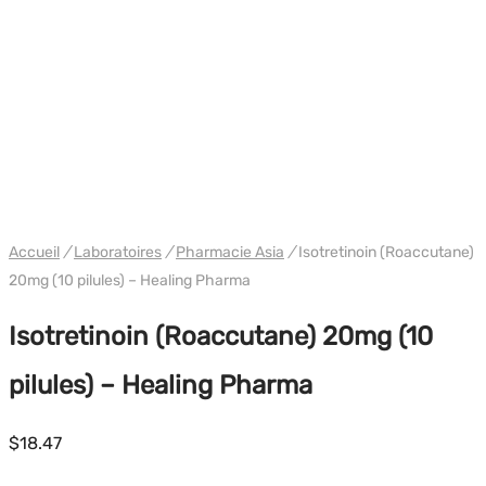
PHARMA/SHREE/POWERBOLIC
Accueil
/
Laboratoires
/
Pharmacie Asia
/
Isotretinoin (Roaccutane)
20mg (10 pilules) – Healing Pharma
Isotretinoin (Roaccutane) 20mg (10
pilules) – Healing Pharma
$
18.47