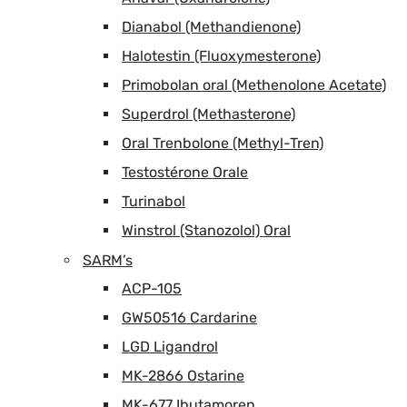
Dianabol (Methandienone)
Halotestin (Fluoxymesterone)
Primobolan oral (Methenolone Acetate)
Superdrol (Methasterone)
Oral Trenbolone (Methyl-Tren)
Testostérone Orale
Turinabol
Winstrol (Stanozolol) Oral
SARM’s
ACP-105
GW50516 Cardarine
LGD Ligandrol
MK-2866 Ostarine
MK-677 Ibutamoren