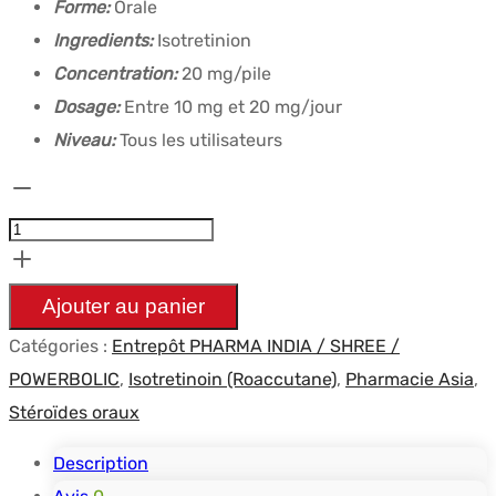
Forme:
Orale
Ingredients:
Isotretinion
Concentration:
20 mg/pile
Dosage:
Entre 10 mg et 20 mg/jour
Niveau:
Tous les utilisateurs
quantité
de
Isotretinoin
(Roaccutane)
Ajouter au panier
20mg
Catégories :
Entrepôt PHARMA INDIA / SHREE /
(10
POWERBOLIC
,
Isotretinoin (Roaccutane)
,
Pharmacie Asia
,
pilules)
Stéroïdes oraux
-
Healing
Description
Pharma