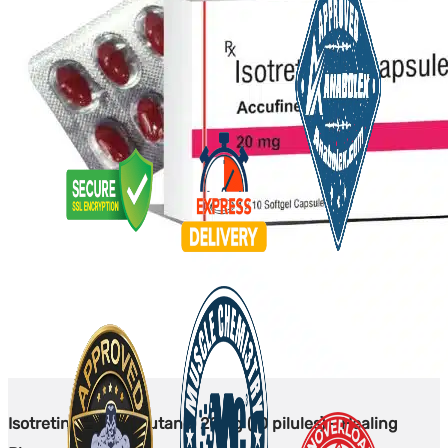
Isotretinoin (Roaccutane) 20mg (10 pilules) - Healing