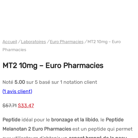
WH EURO-PHARMA
Accueil
/
Laboratoires
/
Euro Pharmacies
/
MT2 10mg – Euro
Pharmacies
MT2 10mg – Euro Pharmacies
Noté
5.00
sur 5 basé sur
1
notation client
(
1
avis client)
Le
Le
$
57.71
$
33.47
prix
prix
Peptide
idéal pour le
bronzage et la libido
, le
Peptide
initial
actuel
Melanotan 2 Euro Pharmacies
est un peptide qui permet
était :
est :