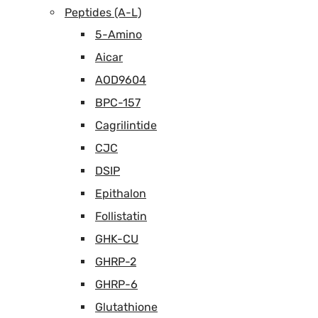
Peptides (A-L)
5-Amino
Aicar
AOD9604
BPC-157
Cagrilintide
CJC
DSIP
Epithalon
Follistatin
GHK-CU
GHRP-2
GHRP-6
Glutathione