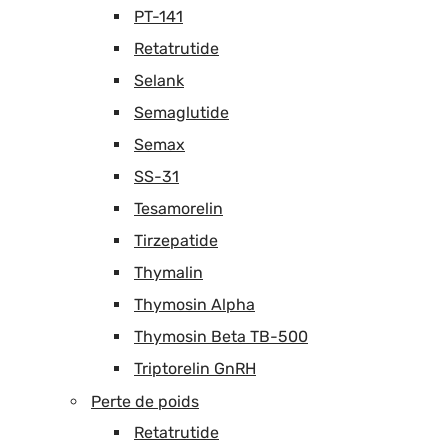
PT-141
Retatrutide
Selank
Semaglutide
Semax
SS-31
Tesamorelin
Tirzepatide
Thymalin
Thymosin Alpha
Thymosin Beta TB-500
Triptorelin GnRH
Perte de poids
Retatrutide