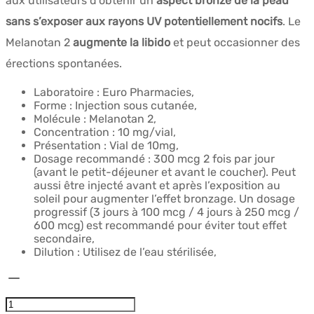
aux utilisateurs d’obtenir un
aspect bronzé de la peau
$57.71.
$33.47.
sans s’exposer aux rayons UV potentiellement nocifs
. Le
Melanotan 2
augmente la libido
et peut occasionner des
érections spontanées.
Laboratoire : Euro Pharmacies,
Forme : Injection sous cutanée,
Molécule : Melanotan 2,
Concentration : 10 mg/vial,
Présentation : Vial de 10mg,
Dosage recommandé : 300 mcg 2 fois par jour
(avant le petit-déjeuner et avant le coucher). Peut
aussi être injecté avant et après l’exposition au
soleil pour augmenter l’effet bronzage. Un dosage
progressif (3 jours à 100 mcg / 4 jours à 250 mcg /
600 mcg) est recommandé pour éviter tout effet
secondaire,
Dilution : Utilisez de l’eau stérilisée,
quantité
de