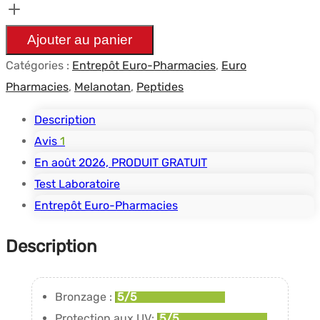
MT2
10mg
Ajouter au panier
-
Catégories :
Entrepôt Euro-Pharmacies
,
Euro
Euro
Pharmacies
,
Melanotan
,
Peptides
Pharmacies
Description
Avis
1
En août 2026, PRODUIT GRATUIT
Test Laboratoire
Entrepôt Euro-Pharmacies
Description
Bronzage :
5/5
Protection aux UV:
5/5