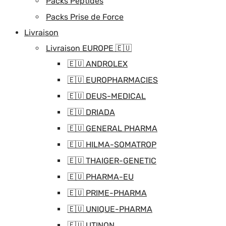
Packs Peptides
Packs Prise de Force
Livraison
Livraison EUROPE 🇪🇺
🇪🇺 ANDROLEX
🇪🇺 EUROPHARMACIES
🇪🇺 DEUS-MEDICAL
🇪🇺 DRIADA
🇪🇺 GENERAL PHARMA
🇪🇺 HILMA-SOMATROP
🇪🇺 THAIGER-GENETIC
🇪🇺 PHARMA-EU
🇪🇺 PRIME-PHARMA
🇪🇺 UNIQUE-PHARMA
🇪🇺 UTINON