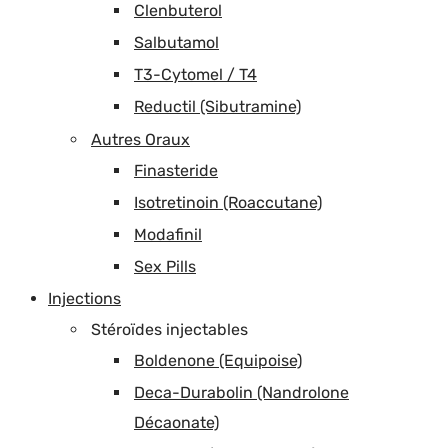
Clenbuterol
Salbutamol
T3-Cytomel / T4
Reductil (Sibutramine)
Autres Oraux
Finasteride
Isotretinoin (Roaccutane)
Modafinil
Sex Pills
Injections
Stéroïdes injectables
Boldenone (Equipoise)
Deca-Durabolin (Nandrolone
Décaonate)