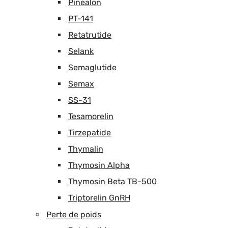
Pinealon
PT-141
Retatrutide
Selank
Semaglutide
Semax
SS-31
Tesamorelin
Tirzepatide
Thymalin
Thymosin Alpha
Thymosin Beta TB-500
Triptorelin GnRH
Perte de poids