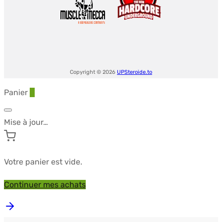
50tabs
of
5mg
-
DEUS-
Copyright © 2026
UPSteroide.to
MEDICAL
Panier
0
Mise à jour…
Votre panier est vide.
Continuer mes achats