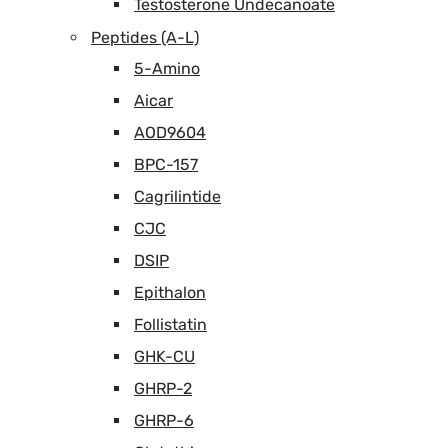
Testosterone Undecanoate
Peptides (A-L)
5-Amino
Aicar
AOD9604
BPC-157
Cagrilintide
CJC
DSIP
Epithalon
Follistatin
GHK-CU
GHRP-2
GHRP-6