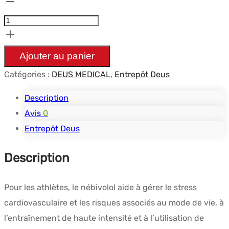
quantité
de
NEBIMED
5
Ajouter au panier
(Nebivolol)
Catégories :
DEUS MEDICAL
,
Entrepôt Deus
-
50tabs
Description
of
Avis
0
5mg
Entrepôt Deus
-
Description
DEUS-
MEDICAL
Pour les athlètes, le nébivolol aide à gérer le stress
cardiovasculaire et les risques associés au mode de vie, à
l’entraînement de haute intensité et à l’utilisation de