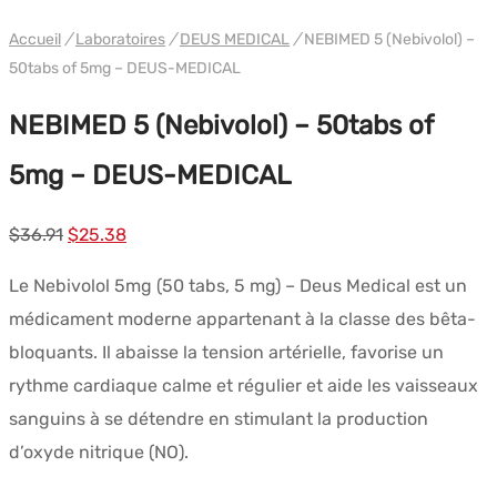
WH DEUS
Accueil
/
Laboratoires
/
DEUS MEDICAL
/
NEBIMED 5 (Nebivolol) –
50tabs of 5mg – DEUS-MEDICAL
NEBIMED 5 (Nebivolol) – 50tabs of
5mg – DEUS-MEDICAL
Le
Le
$
36.91
$
25.38
prix
prix
Le Nebivolol 5mg (50 tabs, 5 mg) – Deus Medical est un
initial
actuel
médicament moderne appartenant à la classe des bêta-
était :
est :
bloquants. Il abaisse la tension artérielle, favorise un
$36.91.
$25.38.
rythme cardiaque calme et régulier et aide les vaisseaux
sanguins à se détendre en stimulant la production
d’oxyde nitrique (NO).