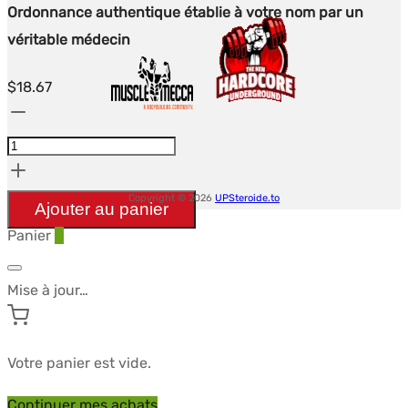
Ordonnance authentique établie à votre nom par un
véritable médecin
$
18.67
quantité
de
Ordonnance
authentique
Copyright © 2026
UPSteroide.to
Ajouter au panier
établie
Panier
0
à
votre
Mise à jour…
nom
par
un
Votre panier est vide.
véritable
Continuer mes achats