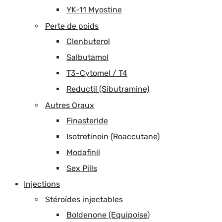
YK-11 Myostine
Perte de poids
Clenbuterol
Salbutamol
T3-Cytomel / T4
Reductil (Sibutramine)
Autres Oraux
Finasteride
Isotretinoin (Roaccutane)
Modafinil
Sex Pills
Injections
Stéroïdes injectables
Boldenone (Equipoise)