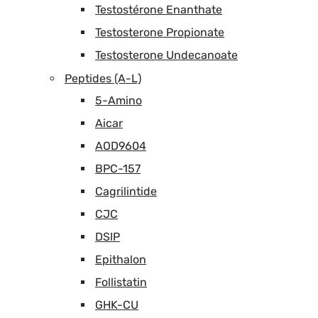
Testostérone Enanthate
Testosterone Propionate
Testosterone Undecanoate
Peptides (A-L)
5-Amino
Aicar
AOD9604
BPC-157
Cagrilintide
CJC
DSIP
Epithalon
Follistatin
GHK-CU