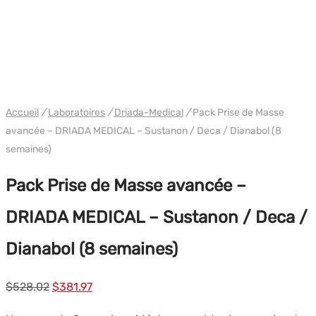
PACK
WH DRIADA
Accueil
/
Laboratoires
/
Driada-Medical
/
Pack Prise de Masse
avancée – DRIADA MEDICAL – Sustanon / Deca / Dianabol (8
semaines)
Pack Prise de Masse avancée –
DRIADA MEDICAL – Sustanon / Deca /
Dianabol (8 semaines)
Le
Le
$
528.02
$
381.97
prix
prix