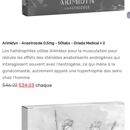
Arimidyn - Anastrozole 0.5mg - 50tabs - Driada Medical × 2
Les haltérophiles utilise Arimidex pour la musculation pour
réduire les effets des stéroïdes anabolisants androgènes qui
interagissent souvent avec l’oestrogène, ce qui mène à la
gynécomastie, autrement appelé une hypertrophie des seins
chez l’homme.
Le
Le
$
46.22
$
34.03
chaque
prix
prix
initial
actuel
était :
est :
$46.22.
$34.03.