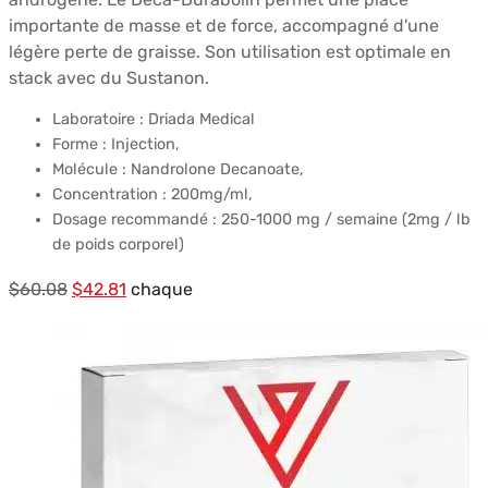
importante de masse et de force, accompagné d'une
légère perte de graisse. Son utilisation est optimale en
stack avec du Sustanon.
Laboratoire : Driada Medical
Forme : Injection,
Molécule : Nandrolone Decanoate,
Concentration : 200mg/ml,
Dosage recommandé : 250-1000 mg / semaine (2mg / lb
de poids corporel)
Le
Le
$
60.08
$
42.81
chaque
prix
prix
initial
actuel
était :
est :
$60.08.
$42.81.