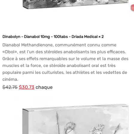
Dinabolyn - Dianabol 10mg - 100tabs - Driada Medical × 2
Dianabol Methandienone, communément connu comme
«Dbol», est l’un des stéroïdes anabolisants les plus efficaces.
Grâce à ses effets remarquables sur le volume et la masse des
muscles et la force, ce stéroïde anabolisant oral est très
populaire parmi les culturistes, les athlètes et les vedettes de
cinéma.
Le
Le
$
42.75
$
30.73
chaque
prix
prix
initial
actuel
était :
est :
$42.75.
$30.73.