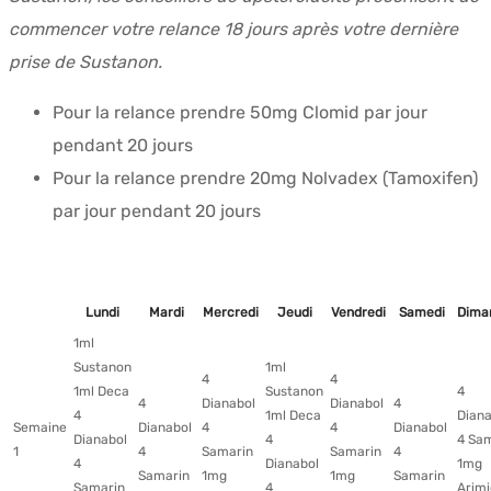
commencer votre relance 18 jours après votre dernière
prise de Sustanon.
Pour la relance prendre 50mg Clomid par jour
pendant 20 jours
Pour la relance prendre 20mg Nolvadex (Tamoxifen)
par jour pendant 20 jours
Lundi
Mardi
Mercredi
Jeudi
Vendredi
Samedi
Dima
1ml
Sustanon
1ml
4
4
1ml Deca
Sustanon
4
4
Dianabol
Dianabol
4
4
1ml Deca
Diana
Semaine
Dianabol
4
4
Dianabol
Dianabol
4
4 Sa
1
4
Samarin
Samarin
4
4
Dianabol
1mg
Samarin
1mg
1mg
Samarin
Samarin
4
Arim