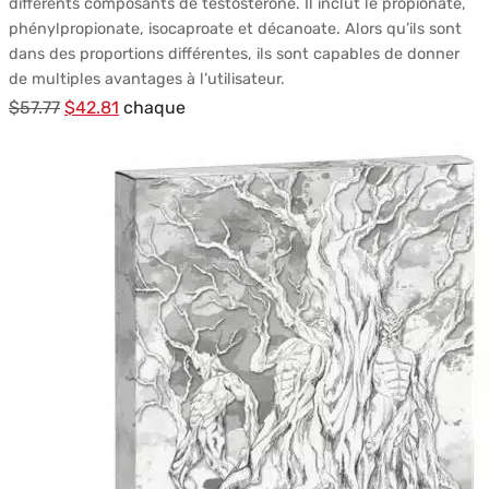
différents composants de testostérone. Il inclut le propionate,
phénylpropionate, isocaproate et décanoate. Alors qu’ils sont
dans des proportions différentes, ils sont capables de donner
de multiples avantages à l’utilisateur.
Le
Le
$
57.77
$
42.81
chaque
prix
prix
initial
actuel
était :
est :
$57.77.
$42.81.