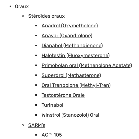
Oraux
Stéroïdes oraux
Anadrol (Oxymetholone)
Anavar (Oxandrolone)
Dianabol (Methandienone)
Halotestin (Fluoxymesterone)
Primobolan oral (Methenolone Acetate)
Superdrol (Methasterone)
Oral Trenbolone (Methyl-Tren)
Testostérone Orale
Turinabol
Winstrol (Stanozolol) Oral
SARM’s
ACP-105