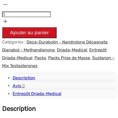
quantité
prix
prix
de
initial
actuel
Pack
était :
est :
Prise
$69.32.
$49.39.
Ajouter au panier
de
Catégories :
Deca-Durabolin - Nandrolone Décaonate
,
Masse
Dianabol - Methandienone
,
Driada-Medical
,
Entrepôt
avancée
Driada-Medical
,
Packs
,
Packs Prise de Masse
,
Sustanon -
-
Mix Testosterones
DRIADA
MEDICAL
Description
-
Avis
0
Sustanon
Entrepôt Driada-Medical
/
Description
Deca
/