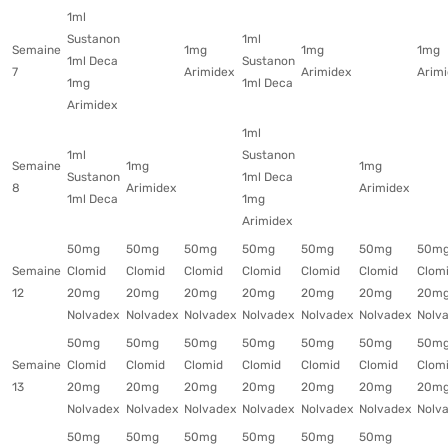
1ml
Sustanon
1ml
Semaine
1mg
1mg
1mg
1ml Deca
Sustanon
7
Arimidex
Arimidex
Arim
1mg
1ml Deca
Arimidex
1ml
1ml
Sustanon
Semaine
1mg
1mg
Sustanon
1ml Deca
8
Arimidex
Arimidex
1ml Deca
1mg
Arimidex
50mg
50mg
50mg
50mg
50mg
50mg
50m
Semaine
Clomid
Clomid
Clomid
Clomid
Clomid
Clomid
Clom
12
20mg
20mg
20mg
20mg
20mg
20mg
20m
Nolvadex
Nolvadex
Nolvadex
Nolvadex
Nolvadex
Nolvadex
Nolv
50mg
50mg
50mg
50mg
50mg
50mg
50m
Semaine
Clomid
Clomid
Clomid
Clomid
Clomid
Clomid
Clom
13
20mg
20mg
20mg
20mg
20mg
20mg
20m
Nolvadex
Nolvadex
Nolvadex
Nolvadex
Nolvadex
Nolvadex
Nolv
50mg
50mg
50mg
50mg
50mg
50mg