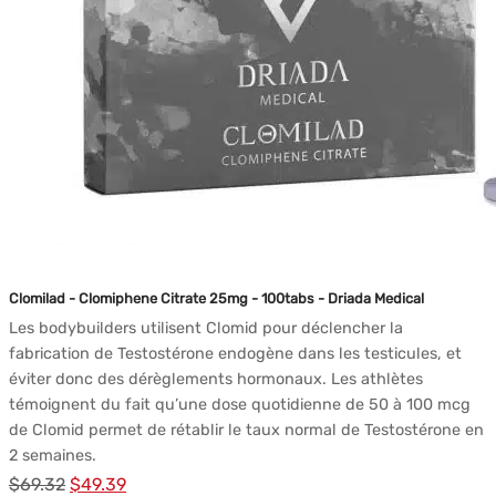
Clomilad - Clomiphene Citrate 25mg - 100tabs - Driada Medical
Les bodybuilders utilisent Clomid pour déclencher la
fabrication de Testostérone endogène dans les testicules, et
éviter donc des dérèglements hormonaux. Les athlètes
témoignent du fait qu’une dose quotidienne de 50 à 100 mcg
de Clomid permet de rétablir le taux normal de Testostérone en
2 semaines.
Le
Le
$
69.32
$
49.39