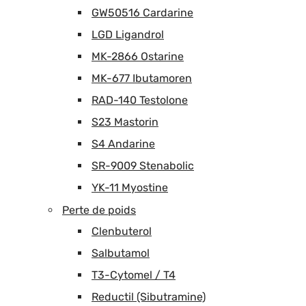
GW50516 Cardarine
LGD Ligandrol
MK-2866 Ostarine
MK-677 Ibutamoren
RAD-140 Testolone
S23 Mastorin
S4 Andarine
SR-9009 Stenabolic
YK-11 Myostine
Perte de poids
Clenbuterol
Salbutamol
T3-Cytomel / T4
Reductil (Sibutramine)