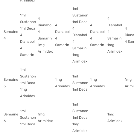
Arimidex
1ml
1ml
Sustanon
4
4
Sustanon
1ml Deca
Dianabol
4
4
Dianabol
1ml Deca
4
4
Semaine
4
Dianabol
Dianabol
4
4
Dianabol
Diana
4
Samarin
4
4
Samarin
Dianabol
4
4 Sa
1mg
Samarin
Samarin
1mg
4
Samarin
Arimidex
Arimidex
Samarin
1mg
Arimidex
1ml
Sustanon
1ml
Semaine
1mg
1mg
1mg
1ml Deca
Sustanon
5
Arimidex
Arimidex
Arim
1mg
1ml Deca
Arimidex
1ml
1ml
Sustanon
Semaine
1mg
1mg
Sustanon
1ml Deca
6
Arimidex
Arimidex
1ml Deca
1mg
Arimidex