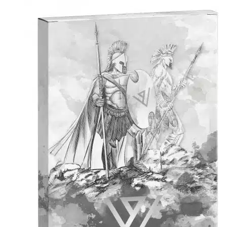
initial
actuel
était :
est :
$45.06.
$31.83.