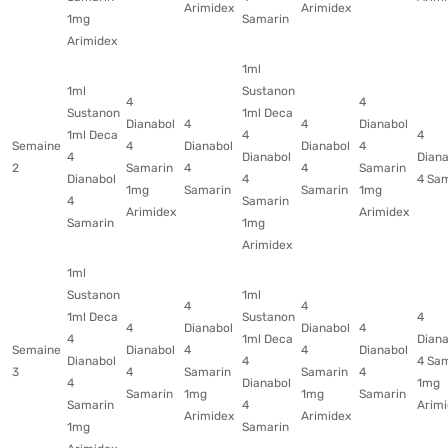
Arimidex
Arimidex
1mg
Samarin
Arimidex
1ml
1ml
Sustanon
4
4
Sustanon
1ml Deca
Dianabol
4
4
Dianabol
1ml Deca
4
4
Semaine
4
Dianabol
Dianabol
4
4
Dianabol
Diana
2
Samarin
4
4
Samarin
Dianabol
4
4 Sa
1mg
Samarin
Samarin
1mg
4
Samarin
Arimidex
Arimidex
Samarin
1mg
Arimidex
1ml
Sustanon
1ml
4
4
1ml Deca
Sustanon
4
4
Dianabol
Dianabol
4
4
1ml Deca
Diana
Semaine
Dianabol
4
4
Dianabol
Dianabol
4
4 Sa
3
4
Samarin
Samarin
4
4
Dianabol
1mg
Samarin
1mg
1mg
Samarin
Samarin
4
Arim
Arimidex
Arimidex
1mg
Samarin