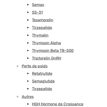
Semax
SS-31
Tesamorelin
Tirzepatide
Thymalin
Thymosin Alpha
Thymosin Beta TB-500
Triptorelin GnRH
Perte de poids
Retatrutide
Semaglutide
Tirzepatide
Autres
HGH Hormone de Croissance