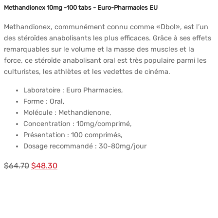
Methandionex 10mg -100 tabs - Euro-Pharmacies EU
Methandionex, communément connu comme «Dbol», est l’un
des stéroïdes anabolisants les plus efficaces. Grâce à ses effets
remarquables sur le volume et la masse des muscles et la
force, ce stéroïde anabolisant oral est très populaire parmi les
culturistes, les athlètes et les vedettes de cinéma.
Laboratoire : Euro Pharmacies,
Forme : Oral,
Molécule : Methandienone,
Concentration : 10mg/comprimé,
Présentation : 100 comprimés,
Dosage recommandé : 30-80mg/jour
Le
Le
$
64.70
$
48.30
prix
prix
initial
actuel
était :
est :