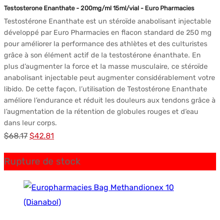
Testosterone Enanthate - 200mg/ml 15ml/vial - Euro Pharmacies
Testostérone Enanthate est un stéroïde anabolisant injectable
développé par Euro Pharmacies en flacon standard de 250 mg
pour améliorer la performance des athlètes et des culturistes
grâce à son élément actif de la testostérone énanthate. En
plus d’augmenter la force et la masse musculaire, ce stéroïde
anabolisant injectable peut augmenter considérablement votre
libido. De cette façon, l’utilisation de Testostérone Enanthate
améliore l’endurance et réduit les douleurs aux tendons grâce à
l’augmentation de la rétention de globules rouges et d’eau
dans leur corps.
Le
Le
$
68.17
$
42.81
prix
prix
Rupture de stock
initial
actuel
était :
est :
$68.17.
$42.81.