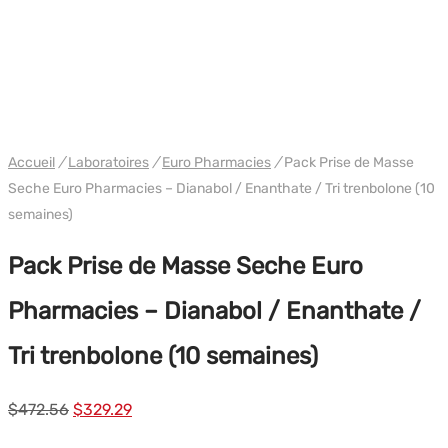
PACK
WH EURO-PHARMA
Accueil
/
Laboratoires
/
Euro Pharmacies
/
Pack Prise de Masse
Seche Euro Pharmacies – Dianabol / Enanthate / Tri trenbolone (10
semaines)
Pack Prise de Masse Seche Euro
Pharmacies – Dianabol / Enanthate /
Tri trenbolone (10 semaines)
Le
Le
$
472.56
$
329.29
prix
prix