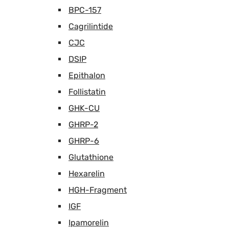
BPC-157
Cagrilintide
CJC
DSIP
Epithalon
Follistatin
GHK-CU
GHRP-2
GHRP-6
Glutathione
Hexarelin
HGH-Fragment
IGF
Ipamorelin