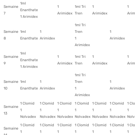
1ml
Semaine
1
1ml Tri
1
1
Enanthate
7
Arimidex
Tren
Arimidex
Arim
1 Arimidex
1ml Tri
Semaine
1ml
1
Tren
1
8
Enanthate
Arimidex
1
Arimidex
Arimidex
1ml
Semaine
1
1ml Tri
1
1
Enanthate
9
Arimidex
Tren
Arimidex
Arim
1 Arimidex
1ml Tri
Semaine
1ml
1
Tren
1
10
Enanthate
Arimidex
1
Arimidex
Arimidex
1 Clomid
1 Clomid
1 Clomid
1 Clomid
1 Clomid
1 Clomid
1 Cl
Semaine
1
1
1
1
1
1
1
13
Nolvadex
Nolvadex
Nolvadex
Nolvadex
Nolvadex
Nolvadex
Nolv
1 Clomid
1 Clomid
1 Clomid
1 Clomid
1 Clomid
1 Clomid
1 Cl
Semaine
1
1
1
1
1
1
1
14