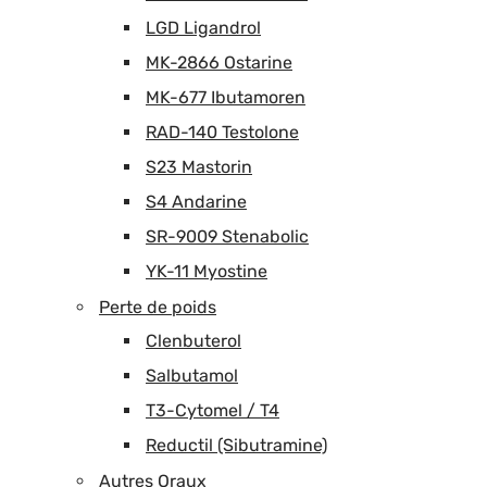
LGD Ligandrol
MK-2866 Ostarine
MK-677 Ibutamoren
RAD-140 Testolone
S23 Mastorin
S4 Andarine
SR-9009 Stenabolic
YK-11 Myostine
Perte de poids
Clenbuterol
Salbutamol
T3-Cytomel / T4
Reductil (Sibutramine)
Autres Oraux