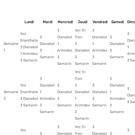
Lundi
Mardi
Mercredi
Jeudi
Vendredi
Samedi
Dim
3
1ml Tri
3
1ml
3
3
Dianabol
Tren
Dianabol
3
Enanthate
Dian
Semaine
Dianabol
1
3
1
Dianabol
3 Dianabol
1
1
3
Arimidex
Dianabol
Arimidex
3
1 Arimidex
Arim
Samarin
3
3
3
Samarin
3 Samarin
3 Sa
Samarin
Samarin
Samarin
1ml Tri
3
Tren
3
1ml
Dianabol
3
3
3
Dianabol
3
Semaine
Enanthate
1
Dianabol
Dianabol
Dianabol
1
Dian
2
3 Dianabol
Arimidex
3
1
3
Arimidex
3 Sa
3 Samarin
3
Samarin
Arimidex
Samarin
3
Samarin
3
Samarin
Samarin
3
1ml Tri
3
1ml
3
3
Dianabol
Tren
Dianabol
3