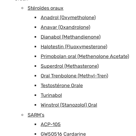
Stéroïdes oraux
Anadrol (Oxymetholone)
Anavar (Oxandrolone)
Dianabol (Methandienone)
Halotestin (Fluoxymesterone)
Primobolan oral (Methenolone Acetate)
Superdrol (Methasterone)
Oral Trenbolone (Methyl-Tren)
Testostérone Orale
Turinabol
Winstrol (Stanozolol) Oral
SARM’s
ACP-105
GW50516 Cardarine