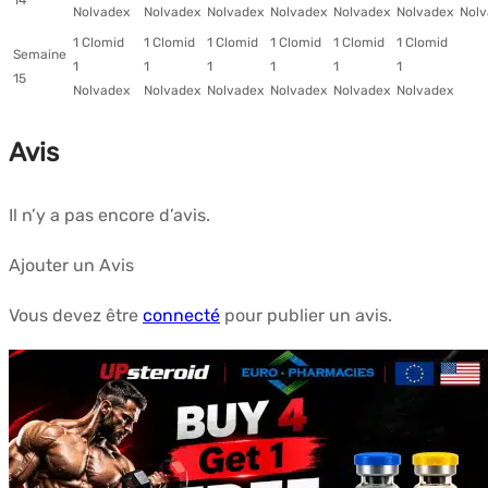
Nolvadex
Nolvadex
Nolvadex
Nolvadex
Nolvadex
Nolvadex
Nolv
1 Clomid
1 Clomid
1 Clomid
1 Clomid
1 Clomid
1 Clomid
Semaine
1
1
1
1
1
1
15
Nolvadex
Nolvadex
Nolvadex
Nolvadex
Nolvadex
Nolvadex
Avis
Il n’y a pas encore d’avis.
Ajouter un Avis
Vous devez être
connecté
pour publier un avis.