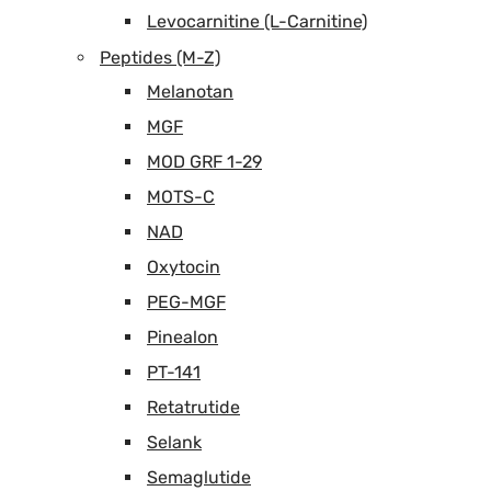
Levocarnitine (L-Carnitine)
Peptides (M-Z)
Melanotan
MGF
MOD GRF 1-29
MOTS-C
NAD
Oxytocin
PEG-MGF
Pinealon
PT-141
Retatrutide
Selank
Semaglutide