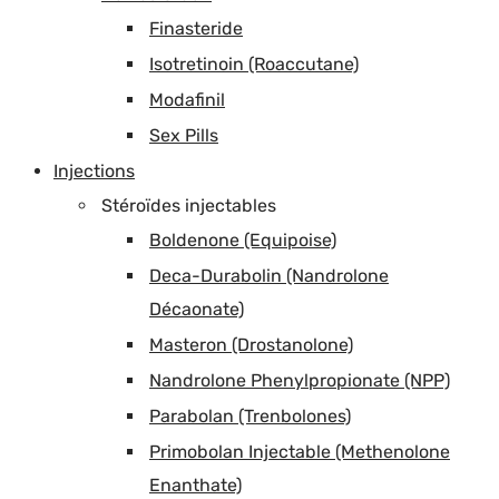
Finasteride
Isotretinoin (Roaccutane)
Modafinil
Sex Pills
Injections
Stéroïdes injectables
Boldenone (Equipoise)
Deca-Durabolin (Nandrolone
Décaonate)
Masteron (Drostanolone)
Nandrolone Phenylpropionate (NPP)
Parabolan (Trenbolones)
Primobolan Injectable (Methenolone
Enanthate)