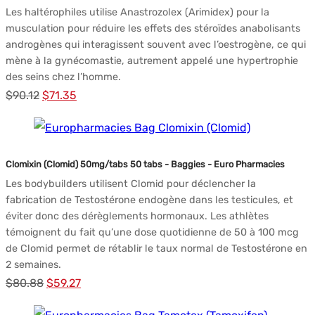
Les haltérophiles utilise Anastrozolex (Arimidex) pour la
musculation pour réduire les effets des stéroïdes anabolisants
androgènes qui interagissent souvent avec l’oestrogène, ce qui
mène à la gynécomastie, autrement appelé une hypertrophie
des seins chez l’homme.
Le
Le
$
90.12
$
71.35
prix
prix
initial
actuel
était :
est :
Clomixin (Clomid) 50mg/tabs 50 tabs - Baggies - Euro Pharmacies
$90.12.
$71.35.
Les bodybuilders utilisent Clomid pour déclencher la
fabrication de Testostérone endogène dans les testicules, et
éviter donc des dérèglements hormonaux. Les athlètes
témoignent du fait qu’une dose quotidienne de 50 à 100 mcg
de Clomid permet de rétablir le taux normal de Testostérone en
2 semaines.
Le
Le
$
80.88
$
59.27
prix
prix