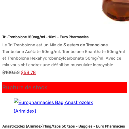
Tri-Trenbolone 150mg/ml - 10ml - Euro Pharmacies
Le Tri Trenbolone est un Mix de
3 esters de Trenbolone
.
Trenbolone Acétate 50mg/ml, Trenbolone Enanthate 50mg/ml
et Trenbolone Hexahydrobenzylcarbonate 50mg/ml. Avec ce
mix vous obtiendrez une définition musculaire incroyable.
Le
Le
$
100.52
$
53.78
prix
prix
Rupture de stock
initial
actuel
était :
est :
$100.52.
$53.78.
Anastrozolex (Arimidex) 1mg/tabs 50 tabs - Baggies - Euro Pharmacies