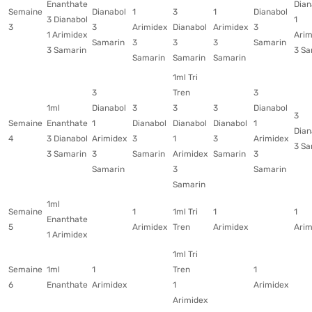
Enanthate
Dian
Semaine
Dianabol
1
3
1
Dianabol
3 Dianabol
1
3
3
Arimidex
Dianabol
Arimidex
3
1 Arimidex
Arim
Samarin
3
3
3
Samarin
3 Samarin
3 Sa
Samarin
Samarin
Samarin
1ml Tri
3
Tren
3
1ml
Dianabol
3
3
3
Dianabol
3
Semaine
Enanthate
1
Dianabol
Dianabol
Dianabol
1
Dian
4
3 Dianabol
Arimidex
3
1
3
Arimidex
3 Sa
3 Samarin
3
Samarin
Arimidex
Samarin
3
Samarin
3
Samarin
Samarin
1ml
Semaine
1
1ml Tri
1
1
Enanthate
5
Arimidex
Tren
Arimidex
Arim
1 Arimidex
1ml Tri
Semaine
1ml
1
Tren
1
6
Enanthate
Arimidex
1
Arimidex
Arimidex