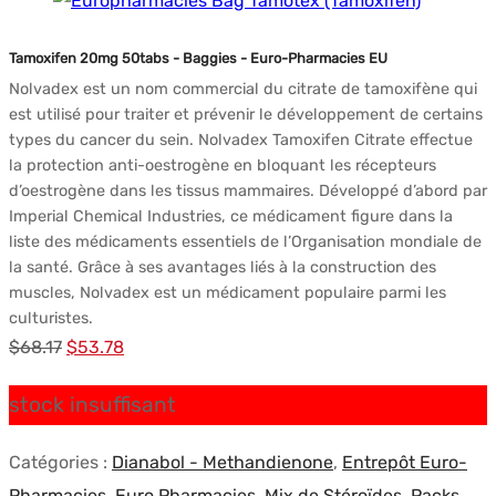
initial
actuel
était :
est :
Tamoxifen 20mg 50tabs - Baggies - Euro-Pharmacies EU
$80.88.
$59.27.
Nolvadex est un nom commercial du citrate de tamoxifène qui
est utilisé pour traiter et prévenir le développement de certains
types du cancer du sein. Nolvadex Tamoxifen Citrate effectue
la protection anti-oestrogène en bloquant les récepteurs
d’oestrogène dans les tissus mammaires. Développé d’abord par
Imperial Chemical Industries, ce médicament figure dans la
liste des médicaments essentiels de l’Organisation mondiale de
la santé. Grâce à ses avantages liés à la construction des
muscles, Nolvadex est un médicament populaire parmi les
culturistes.
Le
Le
$
68.17
$
53.78
prix
prix
stock insuffisant
initial
actuel
était :
est :
Catégories :
Dianabol - Methandienone
,
Entrepôt Euro-
$68.17.
$53.78.
Pharmacies
,
Euro Pharmacies
,
Mix de Stéroïdes
,
Packs
,