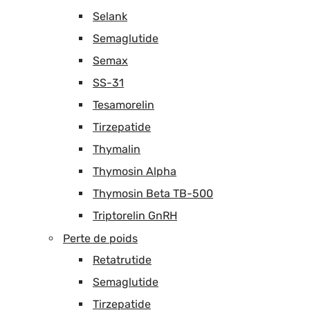
Selank
Semaglutide
Semax
SS-31
Tesamorelin
Tirzepatide
Thymalin
Thymosin Alpha
Thymosin Beta TB-500
Triptorelin GnRH
Perte de poids
Retatrutide
Semaglutide
Tirzepatide