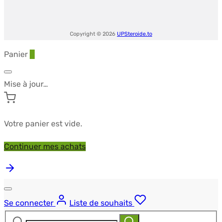
Medical
Copyright © 2026
UPSteroide.to
Panier
0
Mise à jour…
Votre panier est vide.
Continuer mes achats
Se connecter
Liste de souhaits
Recherche
Recherche