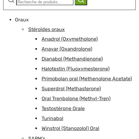
pour :
Oraux
Stéroïdes oraux
Anadrol (Oxymetholone)
Anavar (Oxandrolone)
Dianabol (Methandienone)
Halotestin (Fluoxymesterone)
Primobolan oral (Methenolone Acetate)
Superdrol (Methasterone)
Oral Trenbolone (Methyl-Tren)
Testostérone Orale
Turinabol
Winstrol (Stanozolol) Oral
SARM’s