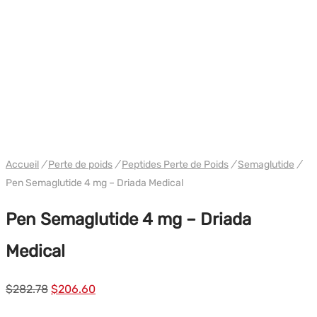
WH DRIADA
Accueil
/
Perte de poids
/
Peptides Perte de Poids
/
Semaglutide
/
Pen Semaglutide 4 mg – Driada Medical
Pen Semaglutide 4 mg – Driada
Medical
Le
Le
$
282.78
$
206.60
prix
prix