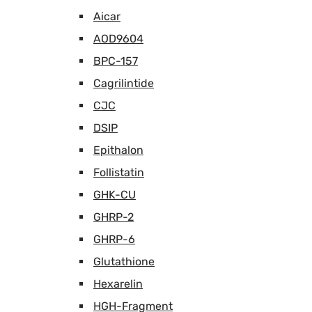
Aicar
AOD9604
BPC-157
Cagrilintide
CJC
DSIP
Epithalon
Follistatin
GHK-CU
GHRP-2
GHRP-6
Glutathione
Hexarelin
HGH-Fragment