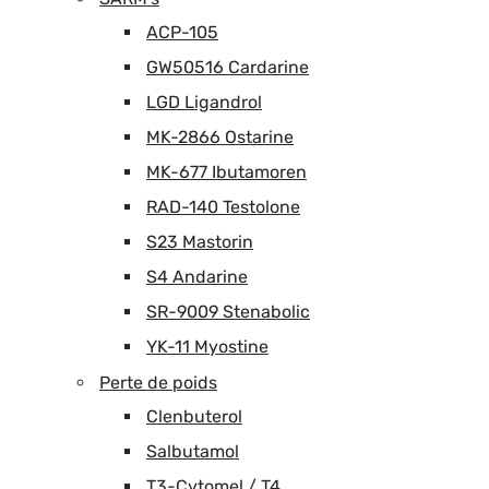
ACP-105
GW50516 Cardarine
LGD Ligandrol
MK-2866 Ostarine
MK-677 Ibutamoren
RAD-140 Testolone
S23 Mastorin
S4 Andarine
SR-9009 Stenabolic
YK-11 Myostine
Perte de poids
Clenbuterol
Salbutamol
T3-Cytomel / T4