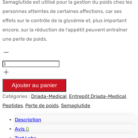
Semaglutide est utilisé pour la gestion du poids chez les
initial
actuel
personnes atteintes de certaines affections, car ses
était :
est :
effets sur le contrôle de la glycémie et, plus important
$282.78.
$206.60.
encore, sur la réduction de l’appétit peuvent entraîner
une perte de poids.
quantité
de
Pen
Semaglutide
Ajouter au panier
4
Catégories :
Driada-Medical
,
Entrepôt Driada-Medical
,
mg
Peptides
,
Perte de poids
,
Semaglutide
-
Driada
Description
Medical
Avis
0