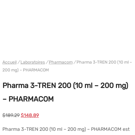
WH ULTIMA/PHARMACOM INT.
Accueil
/
Laboratoires
/
Pharmacom
/
Pharma 3-TREN 200 (10 ml –
200 mg) – PHARMACOM
Pharma 3-TREN 200 (10 ml – 200 mg)
– PHARMACOM
Le
Le
$
189.29
$
148.89
prix
prix
Pharma 3-TREN 200 (10 ml – 200 mg) – PHARMACOM est
initial
actuel