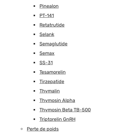
Pinealon
PT-141
Retatrutide
Selank
Semaglutide
Semax
SS-31
Tesamorelin
Tirzepatide
Thymalin
Thymosin Alpha
Thymosin Beta TB-500
Triptorelin GnRH
Perte de poids