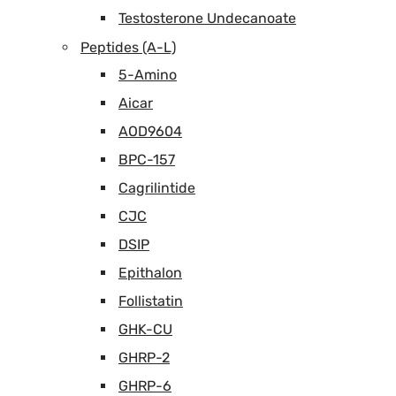
Testosterone Undecanoate
Peptides (A-L)
5-Amino
Aicar
AOD9604
BPC-157
Cagrilintide
CJC
DSIP
Epithalon
Follistatin
GHK-CU
GHRP-2
GHRP-6