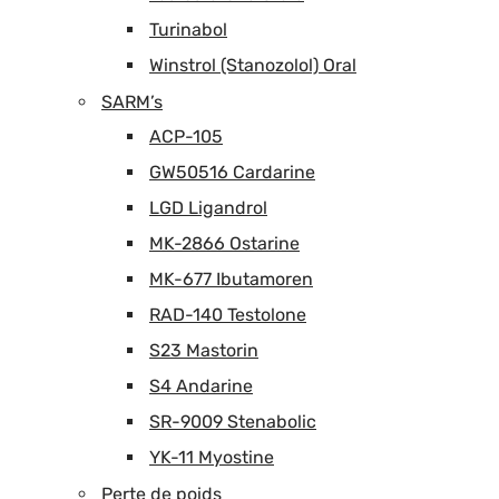
Turinabol
Winstrol (Stanozolol) Oral
SARM’s
ACP-105
GW50516 Cardarine
LGD Ligandrol
MK-2866 Ostarine
MK-677 Ibutamoren
RAD-140 Testolone
S23 Mastorin
S4 Andarine
SR-9009 Stenabolic
YK-11 Myostine
Perte de poids