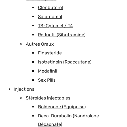
Clenbuterol
Salbutamol
T3-Cytomel / T4
Reductil (Sibutramine)
Autres Oraux
Finasteride
Isotretinoin (Roaccutane)
Modafinil
Sex Pills
Injections
Stéroïdes injectables
Boldenone (Equipoise)
Deca-Durabolin (Nandrolone
Décaonate)