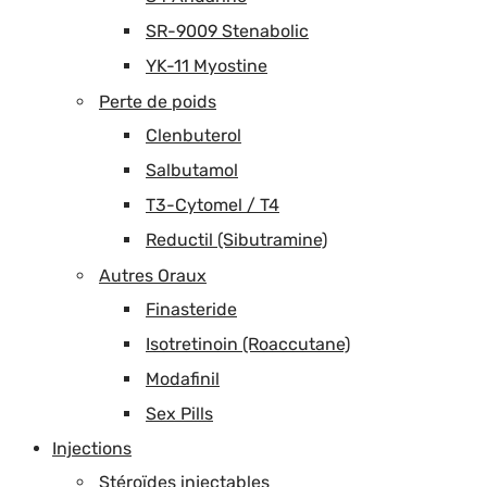
SR-9009 Stenabolic
YK-11 Myostine
Perte de poids
Clenbuterol
Salbutamol
T3-Cytomel / T4
Reductil (Sibutramine)
Autres Oraux
Finasteride
Isotretinoin (Roaccutane)
Modafinil
Sex Pills
Injections
Stéroïdes injectables