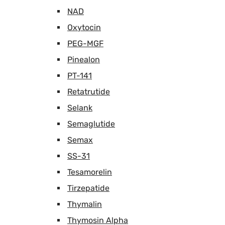
NAD
Oxytocin
PEG-MGF
Pinealon
PT-141
Retatrutide
Selank
Semaglutide
Semax
SS-31
Tesamorelin
Tirzepatide
Thymalin
Thymosin Alpha