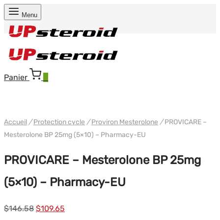
Menu
Panier
0
WH PHARMA-IND EU
Accueil
/
Protection cycle
/
Proviron Mesterolone
/
PROVICARE –
Mesterolone BP 25mg (5×10) – Pharmacy-EU
PROVICARE – Mesterolone BP 25mg
(5×10) – Pharmacy-EU
Le
Le
$
146.58
$
109.65