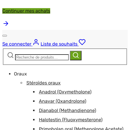
Continuer mes achats
Se connecter
Liste de souhaits
Recherche
Recherche
pour :
Oraux
Stéroïdes oraux
Anadrol (Oxymetholone)
Anavar (Oxandrolone)
Dianabol (Methandienone)
Halotestin (Fluoxymesterone)
Primobolan oral (Methenolone Acetate)