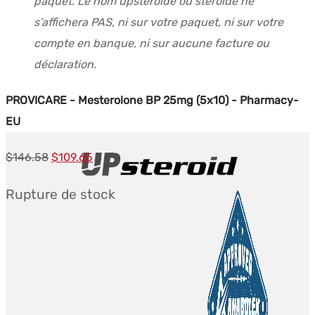
paquet. Le nom upsteroide ou steroide ne
s’affichera PAS, ni sur votre paquet, ni sur votre
compte en banque, ni sur aucune facture ou
déclaration.
PROVICARE - Mesterolone BP 25mg (5x10) - Pharmacy-
EU
Le
Le
$
146.58
$
109.65
prix
prix
Rupture de stock
initial
actuel
était :
est :
$146.58.
$109.65.