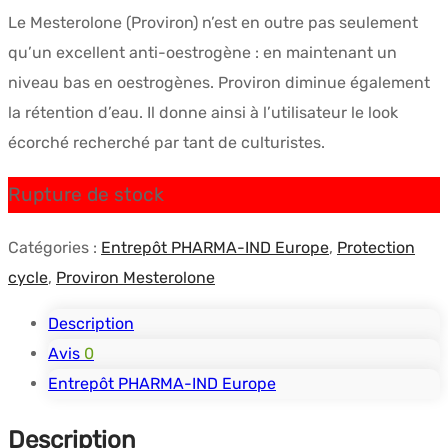
prix
prix
Le Mesterolone (Proviron) n’est en outre pas seulement
initial
actuel
qu’un excellent anti-oestrogène : en maintenant un
était :
est :
niveau bas en oestrogènes. Proviron diminue également
$146.58.
$109.65.
la rétention d’eau. Il donne ainsi à l’utilisateur le look
écorché recherché par tant de culturistes.
Rupture de stock
Catégories :
Entrepôt PHARMA-IND Europe
,
Protection
cycle
,
Proviron Mesterolone
Description
Avis
0
Entrepôt PHARMA-IND Europe
Description