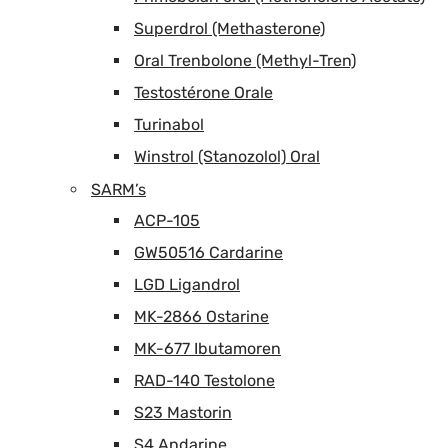
Superdrol (Methasterone)
Oral Trenbolone (Methyl-Tren)
Testostérone Orale
Turinabol
Winstrol (Stanozolol) Oral
SARM’s
ACP-105
GW50516 Cardarine
LGD Ligandrol
MK-2866 Ostarine
MK-677 Ibutamoren
RAD-140 Testolone
S23 Mastorin
S4 Andarine