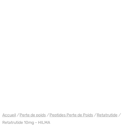
WH HILMA / SOMATROP
Accueil
/
Perte de poids
/
Peptides Perte de Poids
/
Retatrutide
/
Retatrutide 10mg – HILMA