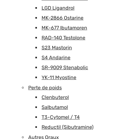
LGD Ligandrol
MK-2866 Ostarine
MK-677 Ibutamoren
RAD-140 Testolone
S23 Mastorin
S4 Andarine
SR-9009 Stenabolic
YK-11 Myostine
Perte de poids
Clenbuterol
Salbutamol
T3-Cytomel / T4
Reductil (Sibutramine)
Autres Oraux