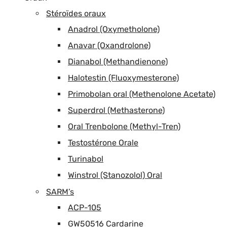
Stéroïdes oraux
Anadrol (Oxymetholone)
Anavar (Oxandrolone)
Dianabol (Methandienone)
Halotestin (Fluoxymesterone)
Primobolan oral (Methenolone Acetate)
Superdrol (Methasterone)
Oral Trenbolone (Methyl-Tren)
Testostérone Orale
Turinabol
Winstrol (Stanozolol) Oral
SARM’s
ACP-105
GW50516 Cardarine