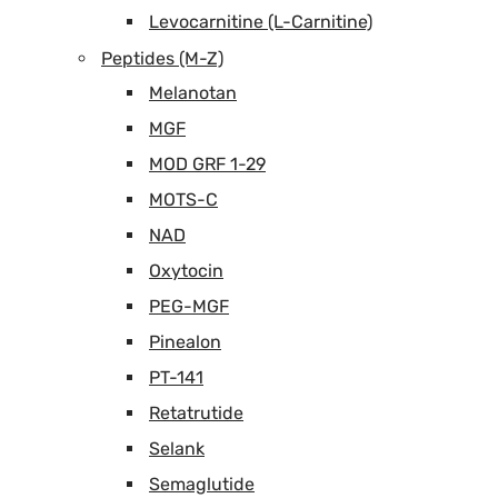
Levocarnitine (L-Carnitine)
Peptides (M-Z)
Melanotan
MGF
MOD GRF 1-29
MOTS-C
NAD
Oxytocin
PEG-MGF
Pinealon
PT-141
Retatrutide
Selank
Semaglutide