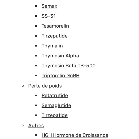
Semax
SS-31
Tesamorelin
Tirzepatide
Thymalin
Thymosin Alpha
Thymosin Beta TB-500
Triptorelin GnRH
Perte de poids
Retatrutide
Semaglutide
Tirzepatide
Autres
HGH Hormone de Croissance