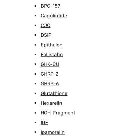
BPC-157
Cagrilintide
CJC
DSIP
Epithalon
Follistatin
GHK-CU
GHRP-2
GHRP-6
Glutathione
Hexarelin
HGH-Fragment
IGF
Ipamorelin