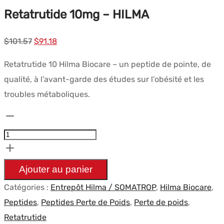
Retatrutide 10mg – HILMA
Le
Le
$
101.57
$
91.18
prix
prix
Retatrutide 10 Hilma Biocare – un peptide de pointe, de
initial
actuel
qualité, à l’avant-garde des études sur l’obésité et les
était :
est :
troubles métaboliques.
$101.57.
$91.18.
quantité
de
Retatrutide
10mg
Ajouter au panier
-
Catégories :
Entrepôt Hilma / SOMATROP
,
Hilma Biocare
,
HILMA
Peptides
,
Peptides Perte de Poids
,
Perte de poids
,
Retatrutide