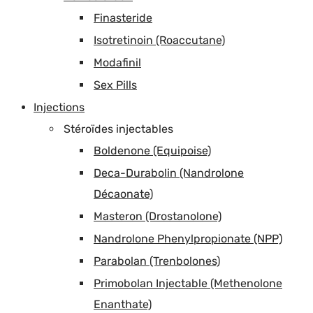
Finasteride
Isotretinoin (Roaccutane)
Modafinil
Sex Pills
Injections
Stéroïdes injectables
Boldenone (Equipoise)
Deca-Durabolin (Nandrolone
Décaonate)
Masteron (Drostanolone)
Nandrolone Phenylpropionate (NPP)
Parabolan (Trenbolones)
Primobolan Injectable (Methenolone
Enanthate)