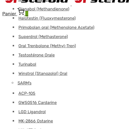
Dianabol (Methandienone)
Panier
0
Halotestin (Fluoxymesterone)
Primobolan oral (Methenolone Acetate)
Superdrol (Methasterone)
Oral Trenbolone (Methyl-Tren)
Testostérone Orale
Turinabol
Winstrol (Stanozolol) Oral
SARM’s
ACP-105
GW50516 Cardarine
LGD Ligandrol
MK-2866 Ostarine