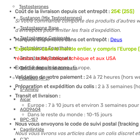
Testosterones
Coût de la livraison depuis cet entrepôt :
25€ (25$)
Sustanon (Mix Testosterones)
Si votre commande comporte des produits d’autres wa
Testosterone Base
d’entrepôts pour limiter les frais d’expédition.
Testosterone Cypionate
Marques disponibles dans cet entrepôt :
Deus
Testostérone Enanthate
Expédition dans le monde entier, y compris l’Europe 
réunion, la République tchèque et aux USA
Testosterone Propionate
Expédié depuis la zone :
Europe.
Testosterone Undecanoate
Validation de votre paiement :
24 à 72 heures (hors w
Peptides (A-L)
Préparation et expédition du colis :
2 à 3 semaines (h
5-Amino
Transit et livraison :
Aicar
Europe : 7 à 10 jours et environ 3 semaines pour
AOD9604
Dans le reste du monde : 10-15 jours
BPC-157
Nous vous envoyons le code de suivi postal (tracking
Cagrilintide
Nous vous livrons vos articles dans un colis discret e
CJC