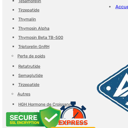
Tesamorelin
mg/vial
Accue
Tirzepatide
-
Thymalin
DEUS-
Thymosin Alpha
MEDICAL
Thymosin Beta TB-500
Triptorelin GnRH
Perte de poids
Retatrutide
Semaglutide
Tirzepatide
Autres
HGH Hormone de Croissance
Eau bactériostatique
Seringues injection intramusculaire