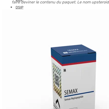
faire deviner le contenu du paquet. Le nom upsteroide
DSIP
Epithalon
Follistatin
GHK-CU
GHRP-2
GHRP-6
Glutathione
Hexarelin
HGH-Fragment
IGF
Ipamorelin
Levocarnitine (L-Carnitine)
Peptides (M-Z)