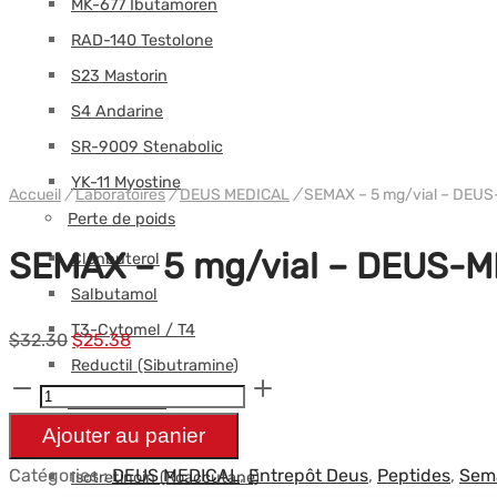
MK-677 Ibutamoren
RAD-140 Testolone
S23 Mastorin
S4 Andarine
SR-9009 Stenabolic
YK-11 Myostine
Accueil
/
Laboratoires
/
DEUS MEDICAL
/
SEMAX – 5 mg/vial – DEU
Perte de poids
SEMAX – 5 mg/vial – DEUS-
Clenbuterol
Salbutamol
T3-Cytomel / T4
Le
Le
$
32.30
$
25.38
Reductil (Sibutramine)
prix
prix
quantité
Autres Oraux
initial
actuel
de
Ajouter au panier
était :
est :
Finasteride
SEMAX
$32.30.
$25.38.
Catégories :
DEUS MEDICAL
,
Entrepôt Deus
,
Peptides
,
Sem
Isotretinoin (Roaccutane)
-