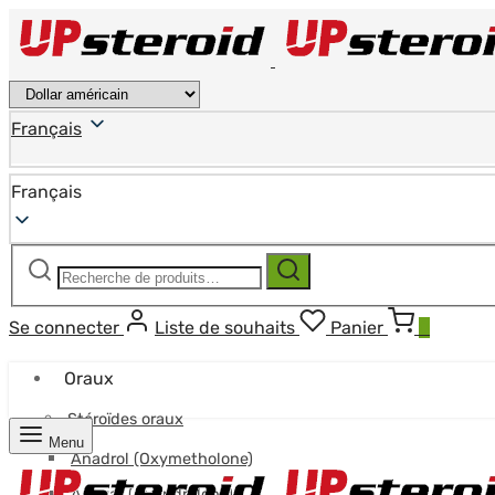
Français
Français
Recherche
Recherche
pour :
Se connecter
Liste de souhaits
Panier
0
Oraux
Stéroïdes oraux
Menu
Anadrol (Oxymetholone)
Anavar (Oxandrolone)