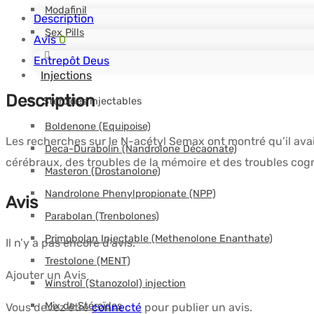
Modafinil
5
Description
Sex Pills
mg/vial
Avis
0
-
Entrepôt Deus
Injections
DEUS-
Description
MEDICAL
Stéroïdes injectables
Boldenone (Equipoise)
Les recherches sur le N-acétyl Semax ont montré qu’il avai
Deca-Durabolin (Nandrolone Décaonate)
cérébraux, des troubles de la mémoire et des troubles cogni
Masteron (Drostanolone)
Nandrolone Phenylpropionate (NPP)
Avis
Parabolan (Trenbolones)
Primobolan Injectable (Methenolone Enanthate)
Il n’y a pas encore d’avis.
Trestolone (MENT)
Ajouter un Avis
Winstrol (Stanozolol) injection
Mix de Stéroïdes
Vous devez être
connecté
pour publier un avis.