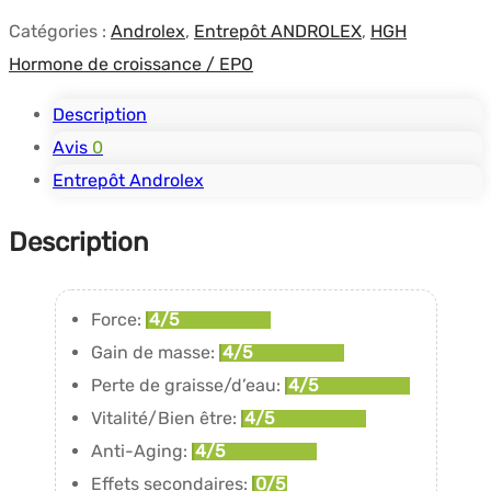
Catégories :
Androlex
,
Entrepôt ANDROLEX
,
HGH
Hormone de croissance / EPO
Description
Avis
0
Entrepôt Androlex
Description
Force:
4/5
Gain de masse:
4/5
Perte de graisse/d’eau:
4/5
Vitalité/Bien être:
4/5
Anti-Aging:
4/5
Effets secondaires:
0/5