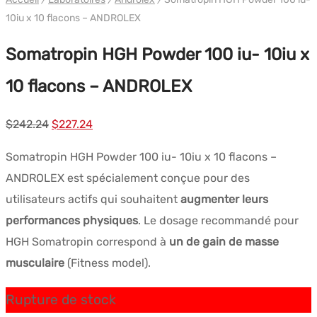
10iu x 10 flacons – ANDROLEX
Somatropin HGH Powder 100 iu- 10iu x
10 flacons – ANDROLEX
Le
Le
$
242.24
$
227.24
prix
prix
Somatropin HGH Powder 100 iu- 10iu x 10 flacons –
initial
actuel
ANDROLEX est spécialement conçue pour des
était :
est :
utilisateurs actifs qui souhaitent
augmenter leurs
$242.24.
$227.24.
performances physiques
. Le dosage recommandé pour
HGH Somatropin correspond à
un de gain de masse
musculaire
(Fitness model).
Rupture de stock