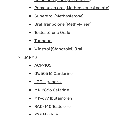
Primobolan oral (Methenolone Acetate)
Superdrol (Methasterone)
Oral Trenbolone (Methyl-Tren)
Testostérone Orale
Turinabol
Winstrol (Stanozolol) Oral
SARM’s
ACP-105
GW50516 Cardarine
LGD Ligandrol
MK-2866 Ostarine
MK-677 Ibutamoren
RAD-140 Testolone
S23 Mastorin