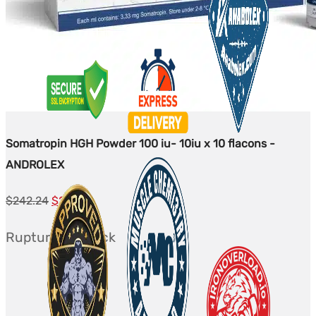
Somatropin HGH Powder 100 iu- 10iu x 10 flacons -
ANDROLEX
Le
Le
$
242.24
$
227.24
prix
prix
Rupture de stock
initial
actuel
était :
est :
$242.24.
$227.24.