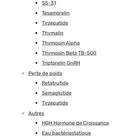
SS-31
Tesamorelin
Tirzepatide
Thymalin
Thymosin Alpha
Thymosin Beta TB-500
Triptorelin GnRH
Perte de poids
Retatrutide
Semaglutide
Tirzepatide
Autres
HGH Hormone de Croissance
Eau bactériostatique