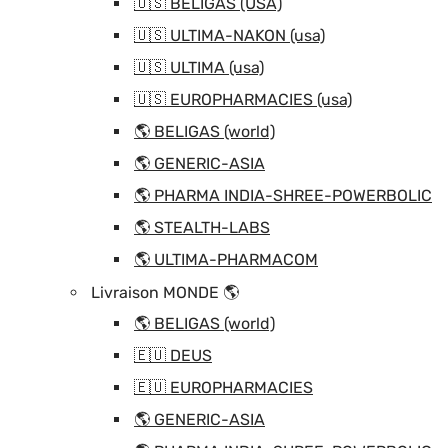
🇺🇸 BELIGAS (USA)
🇺🇸 ULTIMA-NAKON (usa)
🇺🇸 ULTIMA (usa)
🇺🇸 EUROPHARMACIES (usa)
🌎 BELIGAS (world)
🌎 GENERIC-ASIA
🌎 PHARMA INDIA-SHREE-POWERBOLIC
🌎 STEALTH-LABS
🌎 ULTIMA-PHARMACOM
Livraison MONDE 🌎
🌎 BELIGAS (world)
🇪🇺 DEUS
🇪🇺 EUROPHARMACIES
🌎 GENERIC-ASIA