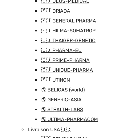
🇪🇺 DEUS-MEDICAL
🇪🇺 DRIADA
🇪🇺 GENERAL PHARMA
🇪🇺 HILMA-SOMATROP
🇪🇺 THAIGER-GENETIC
🇪🇺 PHARMA-EU
🇪🇺 PRIME-PHARMA
🇪🇺 UNIQUE-PHARMA
🇪🇺 UTINON
🌎 BELIGAS (world)
🌎 GENERIC-ASIA
🌎 STEALTH-LABS
🌎 ULTIMA-PHARMACOM
Livraison USA 🇺🇸