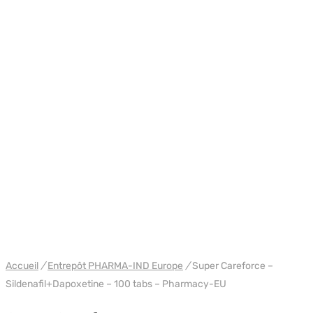
WH PHARMA-IND EU
Accueil
/
Entrepôt PHARMA-IND Europe
/
Super Careforce –
Sildenafil+Dapoxetine – 100 tabs – Pharmacy-EU