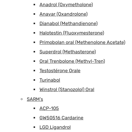
Anadrol (Oxymetholone)
Anavar (Oxandrolone)
Dianabol (Methandienone)
Halotestin (Fluoxymesterone)
Primobolan oral (Methenolone Acetate)
Superdrol (Methasterone)
Oral Trenbolone (Methyl-Tren)
Testostérone Orale
Turinabol
Winstrol (Stanozolol) Oral
SARM’s
ACP-105
GW50516 Cardarine
LGD Ligandrol