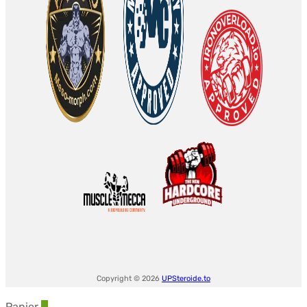
$180.06.
$137.35.
Copyright © 2026
UPSteroide.to
Panier
0