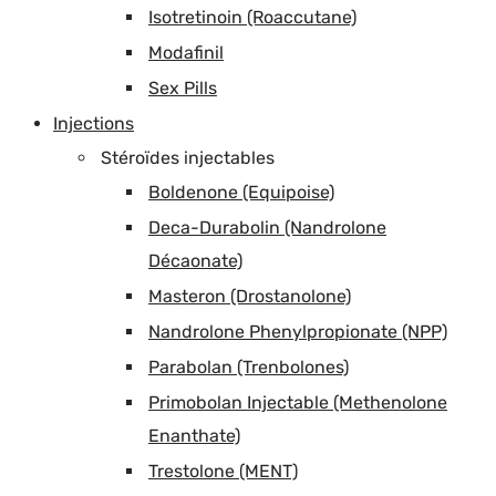
Isotretinoin (Roaccutane)
Modafinil
Sex Pills
Injections
Stéroïdes injectables
Boldenone (Equipoise)
Deca-Durabolin (Nandrolone
Décaonate)
Masteron (Drostanolone)
Nandrolone Phenylpropionate (NPP)
Parabolan (Trenbolones)
Primobolan Injectable (Methenolone
Enanthate)
Trestolone (MENT)