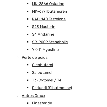
MK-2866 Ostarine
MK-677 Ibutamoren
RAD-140 Testolone
S23 Mastorin
S4 Andarine
SR-9009 Stenabolic
YK-11 Myostine
Perte de poids
Clenbuterol
Salbutamol
T3-Cytomel / T4
Reductil (Sibutramine)
Autres Oraux
Finasteride