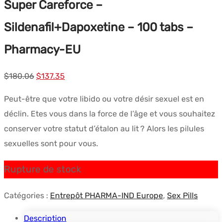
Super Careforce –
Sildenafil+Dapoxetine – 100 tabs –
Pharmacy-EU
Le
Le
$
180.06
$
137.35
prix
prix
Peut-être que votre libido ou votre désir sexuel est en
initial
actuel
déclin. Etes vous dans la force de l’âge et vous souhaitez
était :
est :
conserver votre statut d’étalon au lit ? Alors les pilules
$180.06.
$137.35.
sexuelles sont pour vous.
Rupture de stock
Catégories :
Entrepôt PHARMA-IND Europe
,
Sex Pills
Description