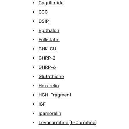
Cagrilintide
CJC
DSIP
Epithalon
Follistatin
GHK-CU
GHRP-2
GHRP-6
Glutathione
Hexarelin
HGH-Fragment
IGF
Ipamorelin
Levocarnitine (L-Carnitine)