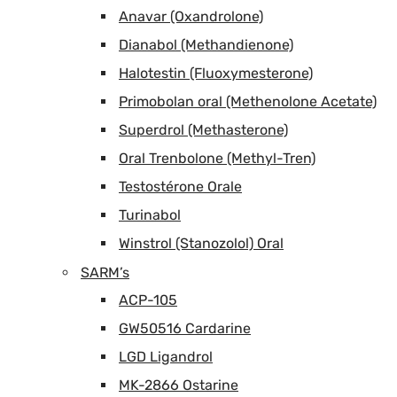
Anavar (Oxandrolone)
Dianabol (Methandienone)
Halotestin (Fluoxymesterone)
Primobolan oral (Methenolone Acetate)
Superdrol (Methasterone)
Oral Trenbolone (Methyl-Tren)
Testostérone Orale
Turinabol
Winstrol (Stanozolol) Oral
SARM’s
ACP-105
GW50516 Cardarine
LGD Ligandrol
MK-2866 Ostarine