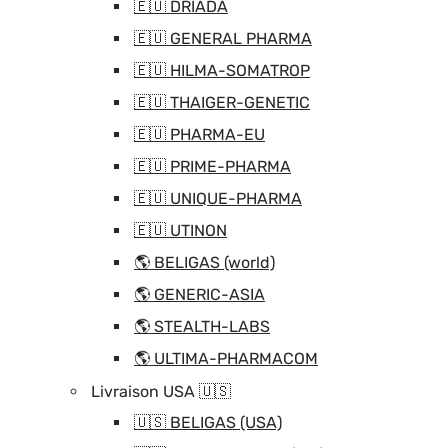
🇪🇺 DRIADA
🇪🇺 GENERAL PHARMA
🇪🇺 HILMA-SOMATROP
🇪🇺 THAIGER-GENETIC
🇪🇺 PHARMA-EU
🇪🇺 PRIME-PHARMA
🇪🇺 UNIQUE-PHARMA
🇪🇺 UTINON
🌎 BELIGAS (world)
🌎 GENERIC-ASIA
🌎 STEALTH-LABS
🌎 ULTIMA-PHARMACOM
Livraison USA 🇺🇸
🇺🇸 BELIGAS (USA)