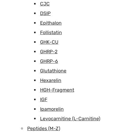
CJC
DSIP
Epithalon
Follistatin
GHK-CU
GHRP-2
GHRP-6
Glutathione
Hexarelin
HGH-Fragment
IGF
Ipamorelin
Levocarnitine (L-Carnitine)
Peptides (M-Z)