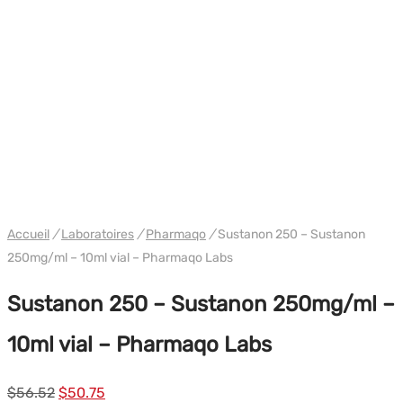
Accueil
/
Laboratoires
/
Pharmaqo
/
Sustanon 250 – Sustanon
250mg/ml – 10ml vial – Pharmaqo Labs
Sustanon 250 – Sustanon 250mg/ml –
10ml vial – Pharmaqo Labs
Le
Le
$
56.52
$
50.75