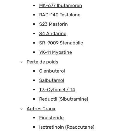
MK-677 Ibutamoren
RAD-140 Testolone
S23 Mastorin
S4 Andarine
SR-9009 Stenabolic
YK-11 Myostine
Perte de poids
Clenbuterol
Salbutamol
T3-Cytomel / T4
Reductil (Sibutramine)
Autres Oraux
Finasteride
Isotretinoin (Roaccutane)