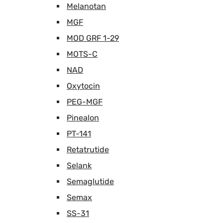
Melanotan
MGF
MOD GRF 1-29
MOTS-C
NAD
Oxytocin
PEG-MGF
Pinealon
PT-141
Retatrutide
Selank
Semaglutide
Semax
SS-31