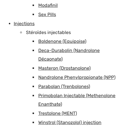
Modafinil
Sex Pills
Injections
Stéroïdes injectables
Boldenone (Equipoise)
Deca-Durabolin (Nandrolone
Décaonate)
Masteron (Drostanolone)
Nandrolone Phenylpropionate (NPP)
Parabolan (Trenbolones)
Primobolan Injectable (Methenolone
Enanthate)
Trestolone (MENT)
Winstrol (Stanozolol) injection