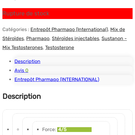
Rupture de stock
Catégories :
Entrepôt Pharmaqo (International)
,
Mix de
Stéroïdes
,
Pharmaqo
,
Stéroïdes injectables
,
Sustanon -
Mix Testosterones
,
Testosterone
Description
Avis
0
Entrepôt Pharmaqo (INTERNATIONAL)
Description
Force:
4/5