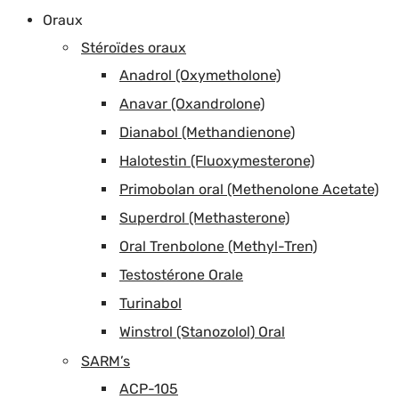
Oraux
Stéroïdes oraux
Anadrol (Oxymetholone)
Anavar (Oxandrolone)
Dianabol (Methandienone)
Halotestin (Fluoxymesterone)
Primobolan oral (Methenolone Acetate)
Superdrol (Methasterone)
Oral Trenbolone (Methyl-Tren)
Testostérone Orale
Turinabol
Winstrol (Stanozolol) Oral
SARM’s
ACP-105