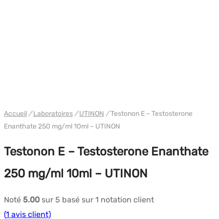
WH UTINON
Accueil
/
Laboratoires
/
UTINON
/
Testonon E – Testosterone
Enanthate 250 mg/ml 10ml – UTINON
Testonon E – Testosterone Enanthate
250 mg/ml 10ml – UTINON
Noté
5.00
sur 5 basé sur
1
notation client
(
1
avis client)