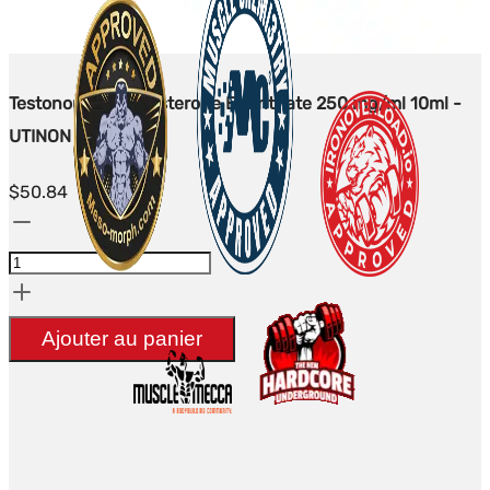
Testonon E - Testosterone Enanthate 250 mg/ml 10ml -
UTINON
$
50.84
quantité
de
Testonon
E
Ajouter au panier
-
Testosterone
Enanthate
250
mg/ml