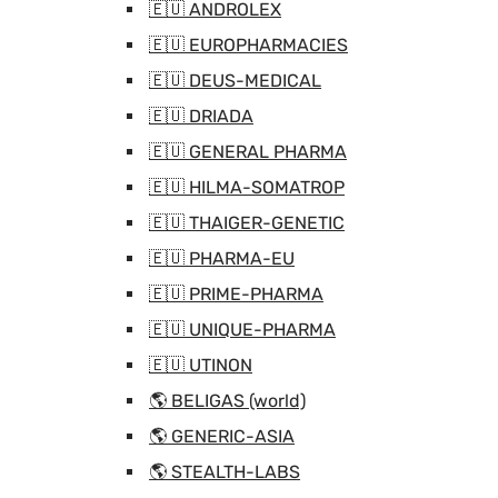
🇪🇺 ANDROLEX
🇪🇺 EUROPHARMACIES
🇪🇺 DEUS-MEDICAL
🇪🇺 DRIADA
🇪🇺 GENERAL PHARMA
🇪🇺 HILMA-SOMATROP
🇪🇺 THAIGER-GENETIC
🇪🇺 PHARMA-EU
🇪🇺 PRIME-PHARMA
🇪🇺 UNIQUE-PHARMA
🇪🇺 UTINON
🌎 BELIGAS (world)
🌎 GENERIC-ASIA
🌎 STEALTH-LABS