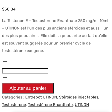
$
50.84
La Testonon E – Testosterone Enanthate 250 mg/ml 10ml
– UTINON est l’un des plus anciens stéroïdes et aussi l’un
des plus populaires. Elle doit sa popularité au fait qu’elle
est souvent suggérée pour un premier cycle de
testostérone exogène.
quantité
de
Testonon
E
Ajouter au panier
-
Catégories :
Entrepôt UTINON
,
Stéroïdes injectables
,
Testosterone
Testosterone
,
Testostérone Enanthate
,
UTINON
Enanthate