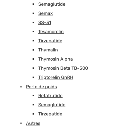
Semaglutide
Semax
SS-31
Tesamorelin
Tirzepatide
Thymalin
Thymosin Alpha
Thymosin Beta TB-500
Triptorelin GnRH
Perte de poids
Retatrutide
Semaglutide
Tirzepatide
Autres