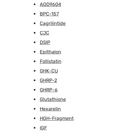
AOD9604
BPC-157
Cagrilintide
CJC
DSIP
Epithalon
Follistatin
GHK-CU
GHRP-2
GHRP-6
Glutathione
Hexarelin
HGH-Fragment
IGF