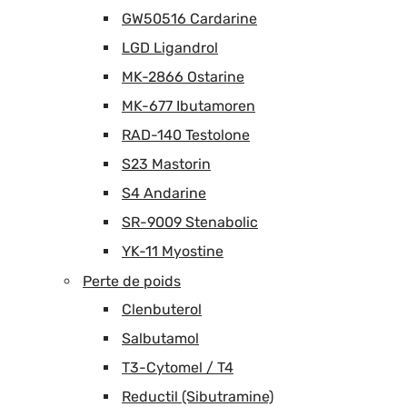
GW50516 Cardarine
LGD Ligandrol
MK-2866 Ostarine
MK-677 Ibutamoren
RAD-140 Testolone
S23 Mastorin
S4 Andarine
SR-9009 Stenabolic
YK-11 Myostine
Perte de poids
Clenbuterol
Salbutamol
T3-Cytomel / T4
Reductil (Sibutramine)