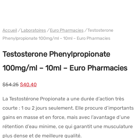
WH EURO-PHARMA
Accueil
/
Laboratoires
/
Euro Pharmacies
/
Testosterone
Phenylpropionate 100mg/ml – 10ml – Euro Pharmacies
Testosterone Phenylpropionate
100mg/ml – 10ml – Euro Pharmacies
Le
Le
$
54.25
$
40.40
prix
prix
La Testostérone Propionate a une durée d’action très
initial
actuel
courte : 1 ou 2 jours seulement. Elle procure d’importants
était :
est :
gains en masse et en force, mais avec l’avantage d’une
$54.25.
$40.40.
rétention d’eau minime, ce qui garantit une musculature
plus dense et de meilleure qualité.