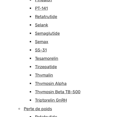
PT-141
Retatrutide
Selank
Semaglutide
Semax
SS-31
Tesamorelin
Tirzepatide
Thymalin
Thymosin Alpha
Thymosin Beta TB-500
Triptorelin GnRH
Perte de poids
Retatrutide