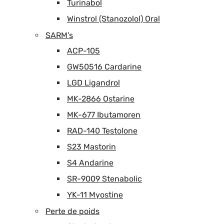
Turinabol
Winstrol (Stanozolol) Oral
SARM’s
ACP-105
GW50516 Cardarine
LGD Ligandrol
MK-2866 Ostarine
MK-677 Ibutamoren
RAD-140 Testolone
S23 Mastorin
S4 Andarine
SR-9009 Stenabolic
YK-11 Myostine
Perte de poids