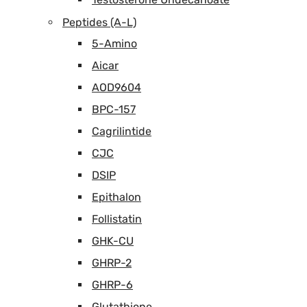
Peptides (A-L)
5-Amino
Aicar
AOD9604
BPC-157
Cagrilintide
CJC
DSIP
Epithalon
Follistatin
GHK-CU
GHRP-2
GHRP-6
Glutathione