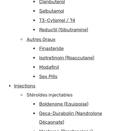
Clenbuterol
Salbutamol
T3-Cytomel / T4
Reductil (Sibutramine)
Autres Oraux
Finasteride
Isotretinoin (Roaccutane)
Modafinil
Sex Pills
Injections
Stéroïdes injectables
Boldenone (Equipoise)
Deca-Durabolin (Nandrolone
Décaonate)