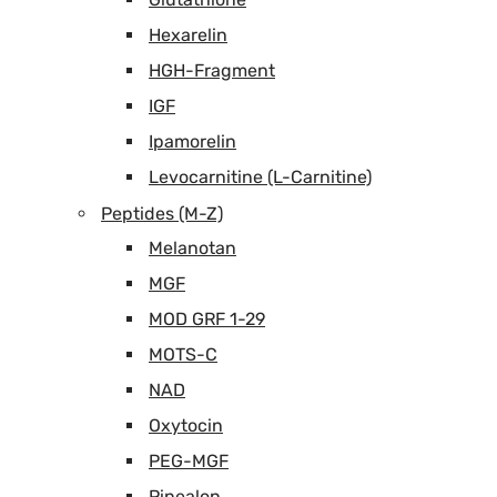
Hexarelin
HGH-Fragment
IGF
Ipamorelin
Levocarnitine (L-Carnitine)
Peptides (M-Z)
Melanotan
MGF
MOD GRF 1-29
MOTS-C
NAD
Oxytocin
PEG-MGF
Pinealon