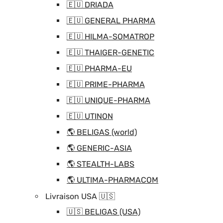
🇪🇺 DRIADA
🇪🇺 GENERAL PHARMA
🇪🇺 HILMA-SOMATROP
🇪🇺 THAIGER-GENETIC
🇪🇺 PHARMA-EU
🇪🇺 PRIME-PHARMA
🇪🇺 UNIQUE-PHARMA
🇪🇺 UTINON
🌎 BELIGAS (world)
🌎 GENERIC-ASIA
🌎 STEALTH-LABS
🌎 ULTIMA-PHARMACOM
Livraison USA 🇺🇸
🇺🇸 BELIGAS (USA)