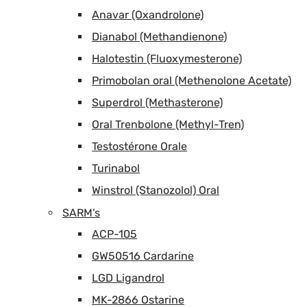
Anavar (Oxandrolone)
Dianabol (Methandienone)
Halotestin (Fluoxymesterone)
Primobolan oral (Methenolone Acetate)
Superdrol (Methasterone)
Oral Trenbolone (Methyl-Tren)
Testostérone Orale
Turinabol
Winstrol (Stanozolol) Oral
SARM’s
ACP-105
GW50516 Cardarine
LGD Ligandrol
MK-2866 Ostarine