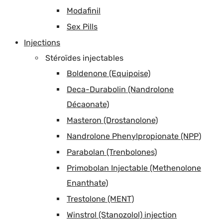
Modafinil
Sex Pills
Injections
Stéroïdes injectables
Boldenone (Equipoise)
Deca-Durabolin (Nandrolone
Décaonate)
Masteron (Drostanolone)
Nandrolone Phenylpropionate (NPP)
Parabolan (Trenbolones)
Primobolan Injectable (Methenolone
Enanthate)
Trestolone (MENT)
Winstrol (Stanozolol) injection