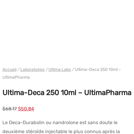
WH ULTIMA/PHARMACOM INT.
Accueil
/
Laboratoires
/
Ultima Labs
/
Ultima-Deca 250 10ml –
UltimaPharma
Ultima-Deca 250 10ml – UltimaPharma
Le
Le
$
68.17
$
50.84
prix
prix
Le Deca-Durabolin ou nandrolone est sans doute le
initial
actuel
deuxième stéroïde injectable le plus connus après la