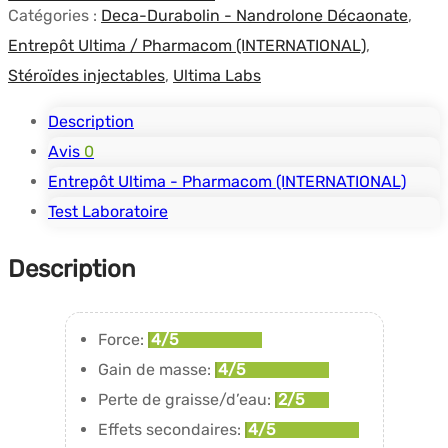
Catégories :
Deca-Durabolin - Nandrolone Décaonate
,
10ml
Entrepôt Ultima / Pharmacom (INTERNATIONAL)
,
-
Stéroïdes injectables
,
Ultima Labs
UltimaPharma
Description
Avis
0
Entrepôt Ultima - Pharmacom (INTERNATIONAL)
Test Laboratoire
Description
Force:
4/5
Gain de masse:
4/5
Perte de graisse/d’eau:
2/5
Effets secondaires:
4/5