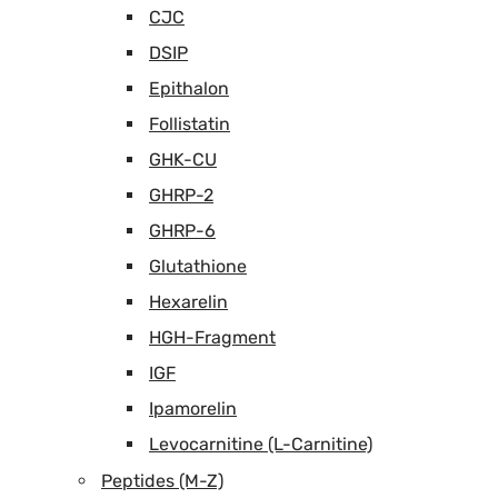
CJC
DSIP
Epithalon
Follistatin
GHK-CU
GHRP-2
GHRP-6
Glutathione
Hexarelin
HGH-Fragment
IGF
Ipamorelin
Levocarnitine (L-Carnitine)
Peptides (M-Z)