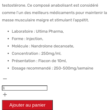
était :
est :
testostérone. Ce composé anabolisant est considéré
$68.17.
$50.84.
comme l’un des meilleurs médicaments pour maintenir la
masse musculaire maigre et stimulant l’appétit.
Laboratoire : Ultima Pharma,
Forme : Injection,
Molécule : Nandrolone decanoate,
Concentration : 250mg/ml,
Présentation : Flacon de 10ml,
Dosage recommandé : 250-500mg/semaine
quantité
de
Ultima-
Deca
Ajouter au panier
250