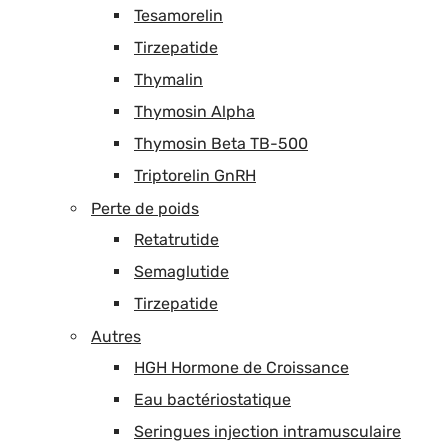
Tesamorelin
Tirzepatide
Thymalin
Thymosin Alpha
Thymosin Beta TB-500
Triptorelin GnRH
Perte de poids
Retatrutide
Semaglutide
Tirzepatide
Autres
HGH Hormone de Croissance
Eau bactériostatique
Seringues injection intramusculaire