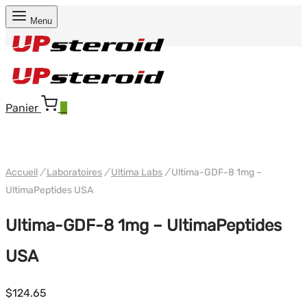
Menu
Panier
0
WH ULTIMA USA
Accueil
/
Laboratoires
/
Ultima Labs
/
Ultima-GDF-8 1mg –
UltimaPeptides USA
Ultima-GDF-8 1mg – UltimaPeptides
USA
$
124.65