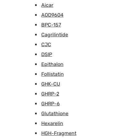
Aicar
AOD9604
BPC-157
Cagrilintide
CJC
DSIP
Epithalon
Follistatin
GHK-CU
GHRP-2
GHRP-6
Glutathione
Hexarelin
HGH-Fragment