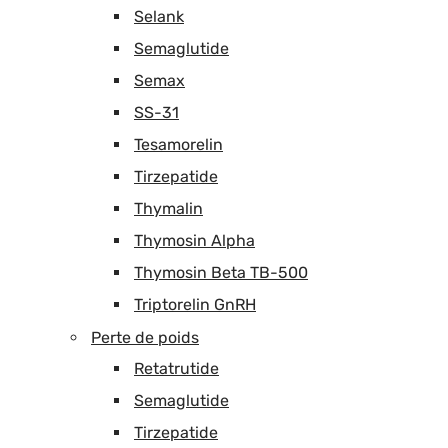
Selank
Semaglutide
Semax
SS-31
Tesamorelin
Tirzepatide
Thymalin
Thymosin Alpha
Thymosin Beta TB-500
Triptorelin GnRH
Perte de poids
Retatrutide
Semaglutide
Tirzepatide