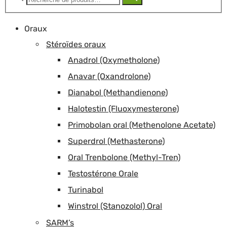
pour :
Oraux
Stéroïdes oraux
Anadrol (Oxymetholone)
Anavar (Oxandrolone)
Dianabol (Methandienone)
Halotestin (Fluoxymesterone)
Primobolan oral (Methenolone Acetate)
Superdrol (Methasterone)
Oral Trenbolone (Methyl-Tren)
Testostérone Orale
Turinabol
Winstrol (Stanozolol) Oral
SARM’s