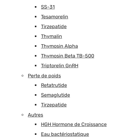
SS-31
Tesamorelin
Tirzepatide
Thymalin
Thymosin Alpha
Thymosin Beta TB-500
Triptorelin GnRH
Perte de poids
Retatrutide
Semaglutide
Tirzepatide
Autres
HGH Hormone de Croissance
Eau bactériostatique