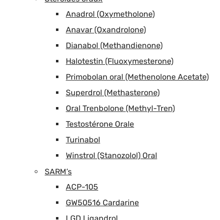
Anadrol (Oxymetholone)
Anavar (Oxandrolone)
Dianabol (Methandienone)
Halotestin (Fluoxymesterone)
Primobolan oral (Methenolone Acetate)
Superdrol (Methasterone)
Oral Trenbolone (Methyl-Tren)
Testostérone Orale
Turinabol
Winstrol (Stanozolol) Oral
SARM’s
ACP-105
GW50516 Cardarine
LGD Ligandrol