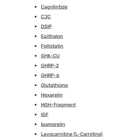
Cagrilintide
CJC
DSIP
Epithalon
Follistatin
GHK-CU
GHRP-2
GHRP-6
Glutathione
Hexarelin
HGH-Fragment
IGF
Ipamorelin
Levocarnitine (L-Carnitine)