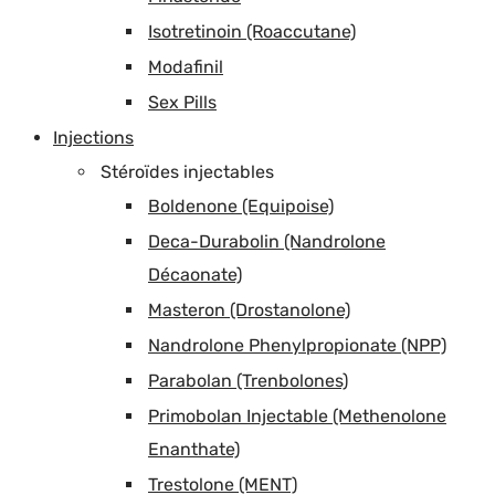
Isotretinoin (Roaccutane)
Modafinil
Sex Pills
Injections
Stéroïdes injectables
Boldenone (Equipoise)
Deca-Durabolin (Nandrolone
Décaonate)
Masteron (Drostanolone)
Nandrolone Phenylpropionate (NPP)
Parabolan (Trenbolones)
Primobolan Injectable (Methenolone
Enanthate)
Trestolone (MENT)