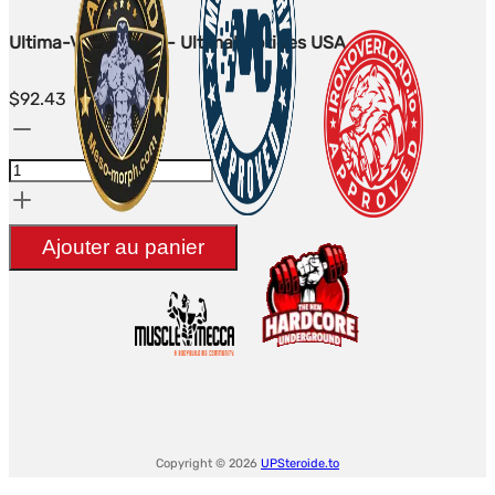
Ultima-Vilon 20mg - UltimaPeptides USA
$
92.43
quantité
de
Ultima-
Vilon
Ajouter au panier
20mg
-
UltimaPeptides
USA
Copyright © 2026
UPSteroide.to