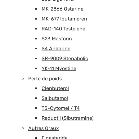
MK-2866 Ostarine
MK-677 Ibutamoren
RAD-140 Testolone
S23 Mastorin
S4 Andarine
SR-9009 Stenabolic
YK-11 Myostine
Perte de poids
Clenbuterol
Salbutamol
T3-Cytomel / T4
Reductil (Sibutramine)
Autres Oraux
Finasteride