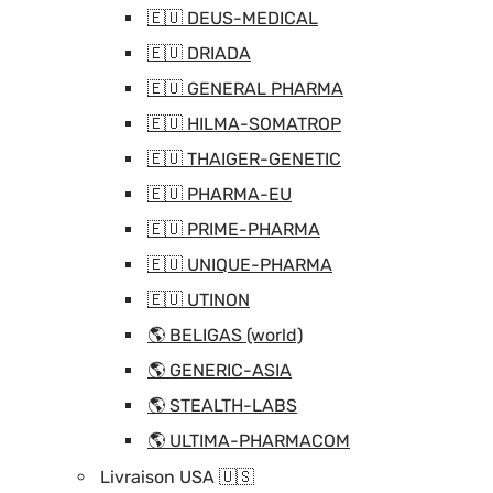
🇪🇺 DEUS-MEDICAL
🇪🇺 DRIADA
🇪🇺 GENERAL PHARMA
🇪🇺 HILMA-SOMATROP
🇪🇺 THAIGER-GENETIC
🇪🇺 PHARMA-EU
🇪🇺 PRIME-PHARMA
🇪🇺 UNIQUE-PHARMA
🇪🇺 UTINON
🌎 BELIGAS (world)
🌎 GENERIC-ASIA
🌎 STEALTH-LABS
🌎 ULTIMA-PHARMACOM
Livraison USA 🇺🇸