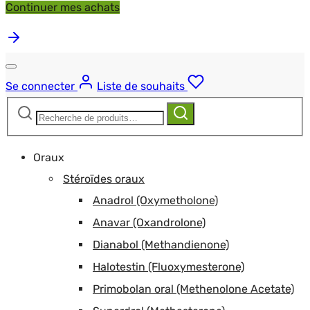
Continuer mes achats
Se connecter
Liste de souhaits
Recherche
Recherche
pour :
Oraux
Stéroïdes oraux
Anadrol (Oxymetholone)
Anavar (Oxandrolone)
Dianabol (Methandienone)
Halotestin (Fluoxymesterone)
Primobolan oral (Methenolone Acetate)