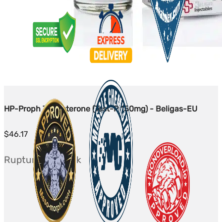
HP-Proph Testosterone (Test-P 150mg) - Beligas-EU
$
46.17
Rupture de stock