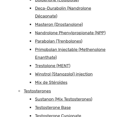
Deca-Durabolin (Nandrolone
Décaonate)
Masteron (Drostanolone)
Nandrolone Phenylpropionate (NPP)
Parabolan (Trenbolones)
Primobolan Injectable (Methenolone
Enanthate)
Trestolone (MENT)
Winstrol (Stanozolol) injection
Mix de Stéroïdes
Testosterones
Sustanon (Mix Testosterones)
Testosterone Base
Testosterone Cypionate