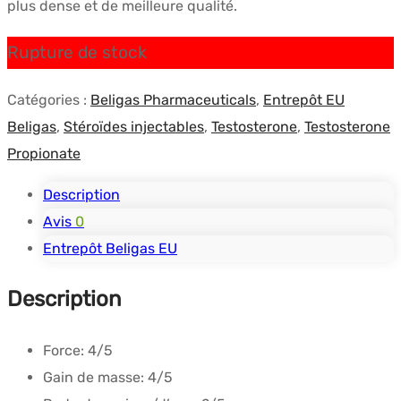
plus dense et de meilleure qualité.
Rupture de stock
Catégories :
Beligas Pharmaceuticals
,
Entrepôt EU
Beligas
,
Stéroïdes injectables
,
Testosterone
,
Testosterone
Propionate
Description
Avis
0
Entrepôt Beligas EU
Description
Force:
4/5
Gain de masse:
4/5