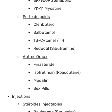
SR-9009 Stenabolic
YK-11 Myostine
Perte de poids
Clenbuterol
Salbutamol
T3-Cytomel / T4
Reductil (Sibutramine)
Autres Oraux
Finasteride
Isotretinoin (Roaccutane)
Modafinil
Sex Pills
Injections
Stéroïdes injectables
Boldenone (Equipoise)