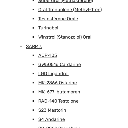
Superdrol (Methasterone)
Oral Trenbolone (Methyl-Tren)
Testostérone Orale
Turinabol
Winstrol (Stanozolol) Oral
SARM’s
ACP-105
GW50516 Cardarine
LGD Ligandrol
MK-2866 Ostarine
MK-677 Ibutamoren
RAD-140 Testolone
S23 Mastorin
S4 Andarine