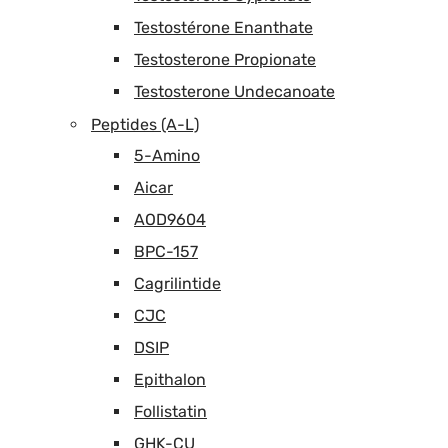
Testostérone Enanthate
Testosterone Propionate
Testosterone Undecanoate
Peptides (A-L)
5-Amino
Aicar
AOD9604
BPC-157
Cagrilintide
CJC
DSIP
Epithalon
Follistatin
GHK-CU