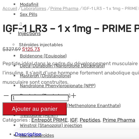
Modafinil
Accueil
/
Laboratoires
/
Prime Pharma
/
IGF-1 LR3 – 1 x 1mg – PRIM
Sex Pills
IGF-1 LR3 – 1 x 1mg – PRIM
Injections
Stéroïdes injectables
Le
Le
$
327.59
$
125.73
Boldenone (Equipoise)
prix
prix
Peptide idéal dans le cadre du développement musculaire l
Deca-Durabolin (Nandrolone Décaonate)
initial
actuel
l’insuline. Il s’agit d’une hormone fortement anabolique qui
Masteron (Drostanolone)
était :
est :
musculaire sont construites.
Nandrolone Phenylpropionate (NPP)
$327.59.
$125.73.
Parabolan (Trenbolones)
quantité
de
Primobolan Injectable (Methenolone Enanthate)
Ajouter au panier
IGF-
Trestolone (MENT)
Catégories :
Entrepôt PRIME
,
IGF
,
Peptides
,
Prime Pharma
1
Winstrol (Stanozolol) injection
LR3
Description
Mix de Stéroïdes