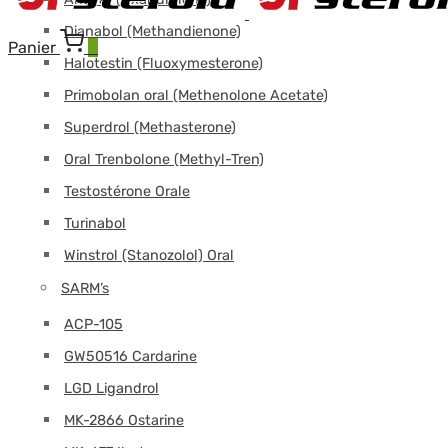
Dianabol (Methandienone)
Panier
0
Halotestin (Fluoxymesterone)
Primobolan oral (Methenolone Acetate)
Superdrol (Methasterone)
Oral Trenbolone (Methyl-Tren)
Testostérone Orale
Turinabol
Winstrol (Stanozolol) Oral
SARM’s
ACP-105
GW50516 Cardarine
LGD Ligandrol
MK-2866 Ostarine