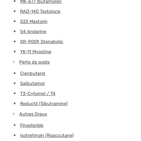
MK-677 Ibutamoren
RAD-140 Testolone
S23 Mastorin
S4 Andarine
SR-9009 Stenabolic
YK-11 Myostine
Perte de poids
Clenbuterol
Salbutamol
T3-Cytomel / T4
Reductil (Sibutramine)
Autres Oraux
Finasteride
Isotretinoin (Roaccutane)