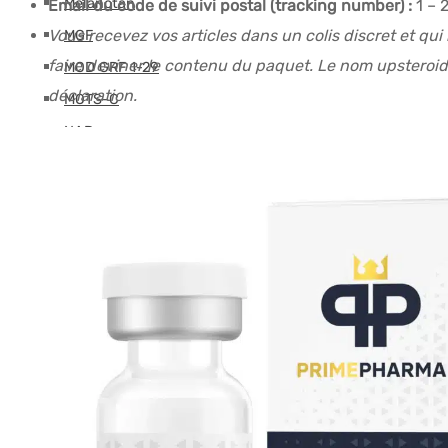
Melanotan
Email du code de suivi postal (tracking number) :
1 – 
Vous recevez vos articles dans un colis discret et qu
MGF
faire deviner le contenu du paquet. Le nom upsteroide
MOD GRF 1-29
déclaration.
MOTS-C
NAD
Oxytocin
PEG-MGF
Pinealon
PT-141
Retatrutide
Selank
Semaglutide
Semax
SS-31