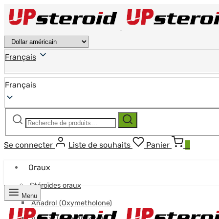
Français
Français
Recherche
Recherche
pour :
Se connecter
Liste de souhaits
Panier
0
Oraux
Stéroïdes oraux
Menu
Anadrol (Oxymetholone)
Anavar (Oxandrolone)