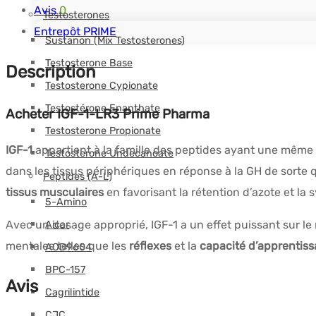
-
Avis
0
Testosterones
1
Entrepôt PRIME
Sustanon (Mix Testosterones)
x
Testosterone Base
Description
1mg
Testosterone Cypionate
-
Testostérone Enanthate
Acheter IGF-1-LR3 Prime Pharma
PRIME
Testosterone Propionate
PHARMA
IGF-1
appartient à la famille des peptides ayant une même str
Testosterone Undecanoate
dans les tissus périphériques en réponse à la GH de sorte q
Peptides (A-L)
tissus musculaires
en favorisant la rétention d’azote et la
5-Amino
Avec un dosage approprié, IGF-1 a un effet puissant sur le
Aicar
mentales telles que les
réflexes
et la
capacité d’apprentis
AOD9604
BPC-157
Avis
Cagrilintide
CJC