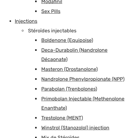
Modafinil
Sex Pills
Injections
Stéroïdes injectables
Boldenone (Equipoise)
Deca-Durabolin (Nandrolone
Décaonate)
Masteron (Drostanolone)
Nandrolone Phenylpropionate (NPP)
Parabolan (Trenbolones)
Primobolan Injectable (Methenolone
Enanthate)
Trestolone (MENT)
Winstrol (Stanozolol) injection
Mix de Stéroïdes