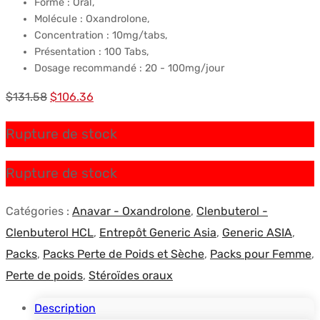
Forme : Oral,
Molécule : Oxandrolone,
Concentration : 10mg/tabs,
Présentation : 100 Tabs,
Dosage recommandé : 20 - 100mg/jour
Le
Le
$
131.58
$
106.36
prix
prix
Rupture de stock
initial
actuel
était :
est :
Rupture de stock
$131.58.
$106.36.
Catégories :
Anavar - Oxandrolone
,
Clenbuterol -
Clenbuterol HCL
,
Entrepôt Generic Asia
,
Generic ASIA
,
Packs
,
Packs Perte de Poids et Sèche
,
Packs pour Femme
,
Perte de poids
,
Stéroïdes oraux
Description