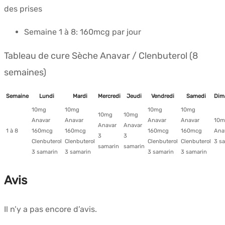
des prises
Semaine 1 à 8: 160mcg par jour
Tableau de cure Sèche Anavar / Clenbuterol (8
semaines)
Semaine
Lundi
Mardi
Mercredi
Jeudi
Vendredi
Samedi
Dim
10mg
10mg
10mg
10mg
10mg
10mg
Anavar
Anavar
Anavar
Anavar
10m
Anavar
Anavar
1 à 8
160mcg
160mcg
160mcg
160mcg
Ana
3
3
Clenbuterol
Clenbuterol
Clenbuterol
Clenbuterol
3 s
samarin
samarin
3 samarin
3 samarin
3 samarin
3 samarin
Avis
Il n’y a pas encore d’avis.