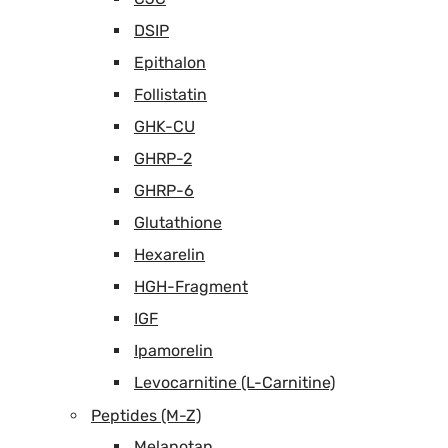
DSIP
Epithalon
Follistatin
GHK-CU
GHRP-2
GHRP-6
Glutathione
Hexarelin
HGH-Fragment
IGF
Ipamorelin
Levocarnitine (L-Carnitine)
Peptides (M-Z)
Melanotan