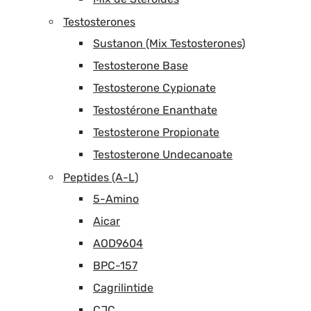
Testosterones
Sustanon (Mix Testosterones)
Testosterone Base
Testosterone Cypionate
Testostérone Enanthate
Testosterone Propionate
Testosterone Undecanoate
Peptides (A-L)
5-Amino
Aicar
AOD9604
BPC-157
Cagrilintide
CJC