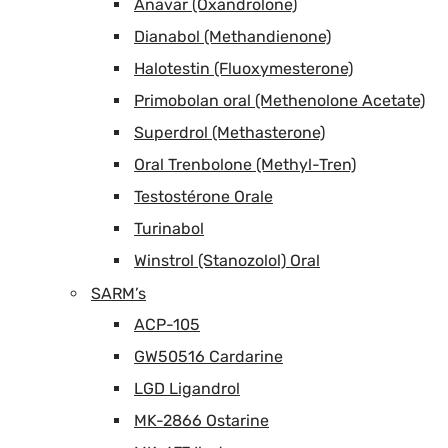
Anavar (Oxandrolone)
Dianabol (Methandienone)
Halotestin (Fluoxymesterone)
Primobolan oral (Methenolone Acetate)
Superdrol (Methasterone)
Oral Trenbolone (Methyl-Tren)
Testostérone Orale
Turinabol
Winstrol (Stanozolol) Oral
SARM’s
ACP-105
GW50516 Cardarine
LGD Ligandrol
MK-2866 Ostarine