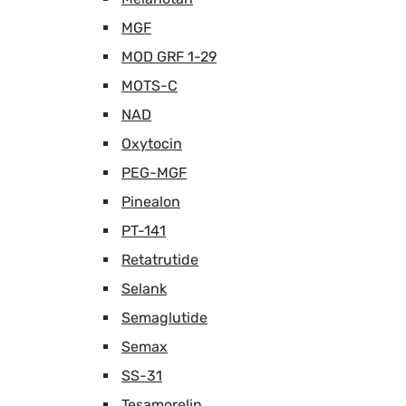
MGF
MOD GRF 1-29
MOTS-C
NAD
Oxytocin
PEG-MGF
Pinealon
PT-141
Retatrutide
Selank
Semaglutide
Semax
SS-31
Tesamorelin