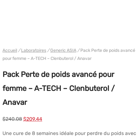
PACK
WH GENERIC ASIA
Accueil
/
Laboratoires
/
Generic ASIA
/
Pack Perte de poids avancé
pour femme – A-TECH – Clenbuterol / Anavar
Pack Perte de poids avancé pour
femme – A-TECH – Clenbuterol /
Anavar
Le
Le
$
240.08
$
209.44
prix
prix
Une cure de 8 semaines idéale pour perdre du poids avec
initial
actuel