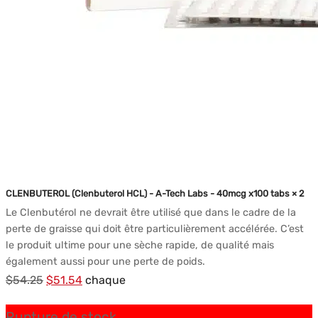
CLENBUTEROL (Clenbuterol HCL) - A-Tech Labs - 40mcg x100 tabs × 2
Le Clenbutérol ne devrait être utilisé que dans le cadre de la
perte de graisse qui doit être particulièrement accélérée. C’est
le produit ultime pour une sèche rapide, de qualité mais
également aussi pour une perte de poids.
Le
Le
$
54.25
$
51.54
chaque
prix
prix
Rupture de stock