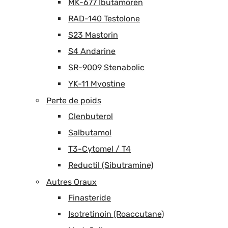
MK-677 Ibutamoren
RAD-140 Testolone
S23 Mastorin
S4 Andarine
SR-9009 Stenabolic
YK-11 Myostine
Perte de poids
Clenbuterol
Salbutamol
T3-Cytomel / T4
Reductil (Sibutramine)
Autres Oraux
Finasteride
Isotretinoin (Roaccutane)