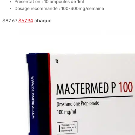
Présentation : 10 ampoules de 1ml
Dosage recommandé : 100-300mg/semaine
Le
Le
$
87.67
$
67.94
chaque
prix
prix
initial
actuel
était :
est :
$87.67.
$67.94.