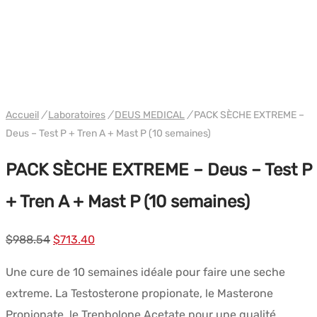
PACK
WH DEUS
Accueil
/
Laboratoires
/
DEUS MEDICAL
/
PACK SÈCHE EXTREME –
Deus – Test P + Tren A + Mast P (10 semaines)
PACK SÈCHE EXTREME – Deus – Test P
+ Tren A + Mast P (10 semaines)
Le
Le
$
988.54
$
713.40
prix
prix
Une cure de 10 semaines idéale pour faire une seche
initial
actuel
extreme. La Testosterone propionate, le Masterone
était :
est :
Propionate, le Trenbolone Acetate pour une qualité