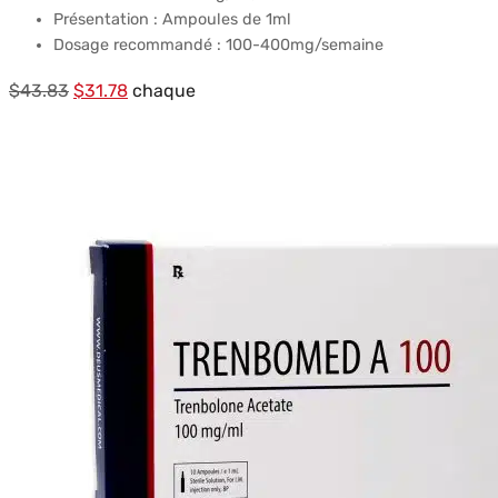
Présentation : Ampoules de 1ml
Dosage recommandé : 100-400mg/semaine
Le
Le
$
43.83
$
31.78
chaque
prix
prix
initial
actuel
était :
est :
$43.83.
$31.78.