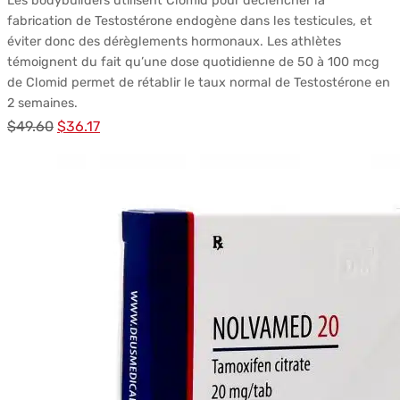
Les bodybuilders utilisent Clomid pour déclencher la
fabrication de Testostérone endogène dans les testicules, et
éviter donc des dérèglements hormonaux. Les athlètes
témoignent du fait qu’une dose quotidienne de 50 à 100 mcg
de Clomid permet de rétablir le taux normal de Testostérone en
2 semaines.
Le
Le
$
49.60
$
36.17
prix
prix
initial
actuel
était :
est :
$49.60.
$36.17.