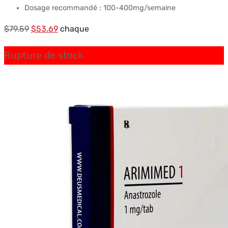
Dosage recommandé : 100-400mg/semaine
Le
Le
$
79.59
$
53.69
chaque
prix
prix
Rupture de stock
initial
actuel
était :
est :
$79.59.
$53.69.