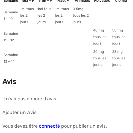
Semaine
Test – P
Tren – A
Mast P
Arimidex
Nolvadex
Clomid
1ml tous
1ml tous
1ml tous
0.5mg
Semaine
les 2
les 2
les 2
tous les 2
1 – 10
jours
jours
jours
jours
40 mg
50 mg
Semaine
tous les
tous les
11 – 12
jours
jours
20 mg
25 mg
Semaine
tous les
tous les
13 – 14
jours
jours
Avis
Il n’y a pas encore d’avis.
Ajouter un Avis
Vous devez être
connecté
pour publier un avis.