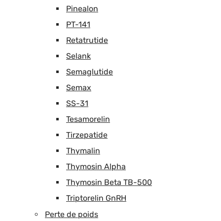
Pinealon
PT-141
Retatrutide
Selank
Semaglutide
Semax
SS-31
Tesamorelin
Tirzepatide
Thymalin
Thymosin Alpha
Thymosin Beta TB-500
Triptorelin GnRH
Perte de poids