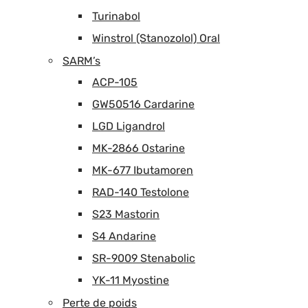
Turinabol
Winstrol (Stanozolol) Oral
SARM’s
ACP-105
GW50516 Cardarine
LGD Ligandrol
MK-2866 Ostarine
MK-677 Ibutamoren
RAD-140 Testolone
S23 Mastorin
S4 Andarine
SR-9009 Stenabolic
YK-11 Myostine
Perte de poids