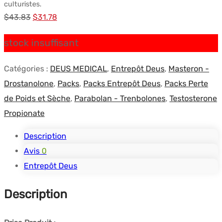
culturistes.
Le
Le
$
43.83
$
31.78
prix
prix
stock insuffisant
initial
actuel
était :
est :
Catégories :
DEUS MEDICAL
,
Entrepôt Deus
,
Masteron -
$43.83.
$31.78.
Drostanolone
,
Packs
,
Packs Entrepôt Deus
,
Packs Perte
de Poids et Sèche
,
Parabolan - Trenbolones
,
Testosterone
Propionate
Description
Avis
0
Entrepôt Deus
Description