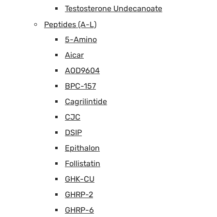
Testosterone Undecanoate
Peptides (A-L)
5-Amino
Aicar
AOD9604
BPC-157
Cagrilintide
CJC
DSIP
Epithalon
Follistatin
GHK-CU
GHRP-2
GHRP-6