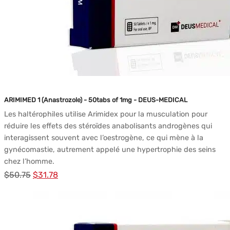
ARIMIMED 1 (Anastrozole) - 50tabs of 1mg - DEUS-MEDICAL
Les haltérophiles utilise Arimidex pour la musculation pour
réduire les effets des stéroïdes anabolisants androgènes qui
interagissent souvent avec l’oestrogène, ce qui mène à la
gynécomastie, autrement appelé une hypertrophie des seins
chez l’homme.
Le
Le
$
50.75
$
31.78
prix
prix
initial
actuel
était :
est :