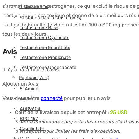
s’aromatise pas en œstrogènes, ce qui exclut le risque de g
Testosterones
n’est en aucun cas toxique et donne de bien meilleurs résul
Sustanon (Mix Testosterones)
La dose habituelle de Winstrol est de 100 à 300 mg par sema
Testosterone Base
tous les deux jours.
Testosterone Cypionate
Testostérone Enanthate
Avis
Testosterone Propionate
Testosterone Undecanoate
Il n’y a pas encore d’avis.
Peptides (A-L)
Ajouter un Avis
5-Amino
Vous devez être
connecté
pour publier un avis.
Aicar
AOD9604
Coût de la livraison depuis cet entrepôt :
25 USD
BPC-157
Si votre commande comporte des produits d’autres wa
Cagrilintide
d’entrepôts pour limiter les frais d’expédition.
CJC