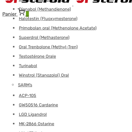
Dianabol (Methandienone)
Panier
0
Halotestin (Fluoxymesterone)
Primobolan oral (Methenolone Acetate)
Superdrol (Methasterone)
Oral Trenbolone (Methyl-Tren)
Testostérone Orale
Turinabol
Winstrol (Stanozolol) Oral
SARM’s
ACP-105
GW50516 Cardarine
LGD Ligandrol
MK-2866 Ostarine