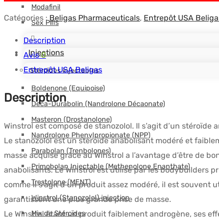
Modafinil
Catégories :
Beligas Pharmaceuticals
,
Entrepôt USA Beliga
Sex Pills
Description
Injections
Avis
0
Entrepôt USA Beligas
Stéroïdes injectables
Boldenone (Equipoise)
Description
Deca-Durabolin (Nandrolone Décaonate)
Masteron (Drostanolone)
Winstrol est composé de stanozolol. Il s’agit d’un stéroïde 
Nandrolone Phenylpropionate (NPP)
Le stanozolol est un stéroïde anabolisant modéré et faible
Parabolan (Trenbolones)
masse acquise grâce au Winstrol a l’avantage d’être de bon
Primobolan Injectable (Methenolone Enanthate)
anabolisants. Le Winstrol est utilisé par les bodybuilders 
Trestolone (MENT)
comme il s’agit d’un produit assez modéré, il est souvent
Winstrol (Stanozolol) injection
garantissent une plus grande prise de masse.
Mix de Stéroïdes
Le Winstrol étant un produit faiblement androgène, ses effe