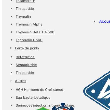
Tesamorelin
$86.66.
$76.26.
Tirzepatide
Thymalin
Accue
Thymosin Alpha
Thymosin Beta TB-500
Triptorelin GnRH
Perte de poids
Retatrutide
Semaglutide
Tirzepatide
Autres
HGH Hormone de Croissance
Eau bactériostatique
Seringues injection intramusculaire