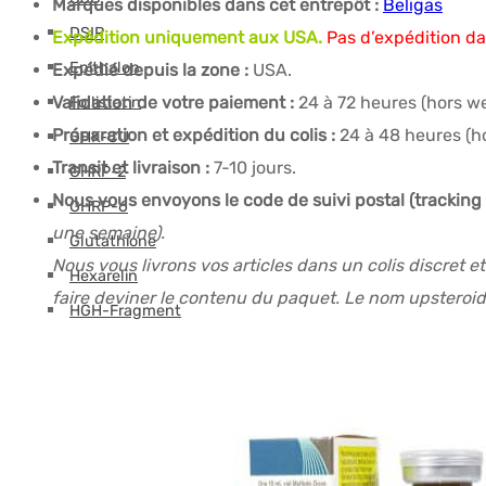
Marques disponibles dans cet entrepôt :
Beligas
DSIP
Expédition uniquement aux USA.
Pas d’expédition da
Epithalon
Expédié depuis la zone :
USA.
Validation de votre paiement :
24 à 72 heures (hors w
Follistatin
Préparation et expédition du colis :
24 à 48 heures (h
GHK-CU
Transit et livraison :
7-10 jours.
GHRP-2
Nous vous envoyons le code de suivi postal (tracking
GHRP-6
une semaine).
Glutathione
Nous vous livrons vos articles dans un colis discret e
Hexarelin
faire deviner le contenu du paquet. Le nom upsteroide
HGH-Fragment
IGF
Ipamorelin
Levocarnitine (L-Carnitine)
Peptides (M-Z)