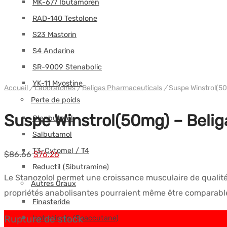
MK-677 Ibutamoren
RAD-140 Testolone
S23 Mastorin
S4 Andarine
SR-9009 Stenabolic
YK-11 Myostine
Accueil
/
Laboratoires
/
Beligas Pharmaceuticals
/
Suspe Winstrol(5
Perte de poids
Suspe Winstrol(50mg) – Beli
Clenbuterol
Salbutamol
T3-Cytomel / T4
Le
Le
$
86.66
$
76.26
Reductil (Sibutramine)
prix
prix
Le Stanozolol permet une croissance musculaire de qualité
Autres Oraux
initial
actuel
propriétés anabolisantes pourraient même être comparables 
était :
est :
Finasteride
$86.66.
$76.26.
Rupture de stock
Isotretinoin (Roaccutane)