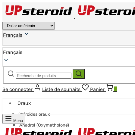
Français
Français
Recherche
Recherche
pour :
Se connecter
Liste de souhaits
Panier
0
Oraux
Stéroïdes oraux
Menu
Anadrol (Oxymetholone)
Anavar (Oxandrolone)